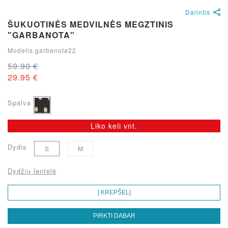
Dalintis
ŠUKUOTINĖS MEDVILNĖS MEGZTINIS
"GARBANOTA"
Modelis garbanota22
59.90 €
29.95 €
Spalva
Liko keli vnt.
Dydis
S
M
Dydžių lentelė
Į KREPŠELĮ
PIRKTI DABAR