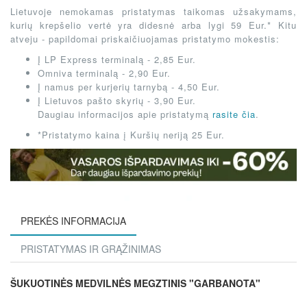
Lietuvoje nemokamas pristatymas taikomas užsakymams,
kurių krepšelio vertė yra didesnė arba lygi 59 Eur.* Kitu
atveju - papildomai priskaičiuojamas pristatymo mokestis:
Į LP Express terminalą - 2,85 Eur.
Omniva terminalą - 2,90 Eur.
Į namus per kurjerių tarnybą - 4,50 Eur.
Į Lietuvos pašto skyrių - 3,90 Eur.
Daugiau informacijos apie pristatymą
rasite čia
.
*Pristatymo kaina į Kuršių neriją 25 Eur.
PREKĖS INFORMACIJA
PRISTATYMAS IR GRĄŽINIMAS
ŠUKUOTINĖS MEDVILNĖS MEGZTINIS "GARBANOTA"