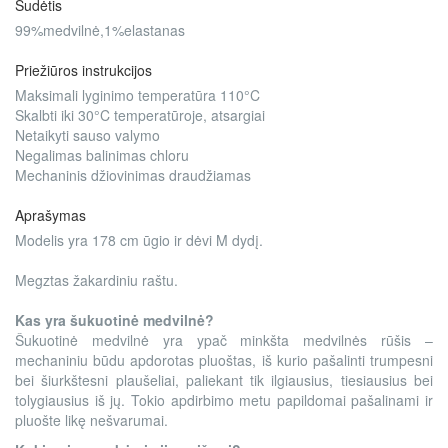
Sudėtis
99%medvilnė,1%elastanas
Priežiūros instrukcijos
Maksimali lyginimo temperatūra 110°C
Skalbti iki 30°C temperatūroje, atsargiai
Netaikyti sauso valymo
Negalimas balinimas chloru
Mechaninis džiovinimas draudžiamas
Aprašymas
Modelis yra 178 cm ūgio ir dėvi M dydį.
Megztas žakardiniu raštu.
Kas yra šukuotinė medvilnė?
Šukuotinė medvilnė yra ypač minkšta medvilnės rūšis –
mechaniniu būdu apdorotas pluoštas, iš kurio pašalinti trumpesni
bei šiurkštesni plaušeliai, paliekant tik ilgiausius, tiesiausius bei
tolygiausius iš jų. Tokio apdirbimo metu papildomai pašalinami ir
pluošte likę nešvarumai.