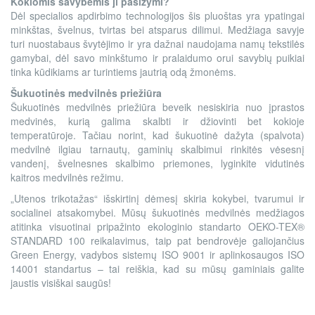
Kokiomis savybėmis ji pasižymi?
Dėl specialios apdirbimo technologijos šis pluoštas yra ypatingai
minkštas, švelnus, tvirtas bei atsparus dilimui. Medžiaga savyje
turi nuostabaus švytėjimo ir yra dažnai naudojama namų tekstilės
gamybai, dėl savo minkštumo ir pralaidumo orui savybių puikiai
tinka kūdikiams ar turintiems jautrią odą žmonėms.
Šukuotinės medvilnės priežiūra
Šukuotinės medvilnės priežiūra beveik nesiskiria nuo įprastos
medvinės, kurią galima skalbti ir džiovinti bet kokioje
temperatūroje. Tačiau norint, kad šukuotinė dažyta (spalvota)
medvilnė ilgiau tarnautų, gaminių skalbimui rinkitės vėsesnį
vandenį, švelnesnes skalbimo priemones, lyginkite vidutinės
kaitros medvilnės režimu.
„Utenos trikotažas“ išskirtinį dėmesį skiria kokybei, tvarumui ir
socialinei atsakomybei. Mūsų šukuotinės medvilnės medžiagos
atitinka visuotinai pripažinto ekologinio standarto OEKO-TEX®
STANDARD 100 reikalavimus, taip pat bendrovėje galiojančius
Green Energy, vadybos sistemų ISO 9001 ir aplinkosaugos ISO
14001 standartus – tai reiškia, kad su mūsų gaminiais galite
jaustis visiškai saugūs!