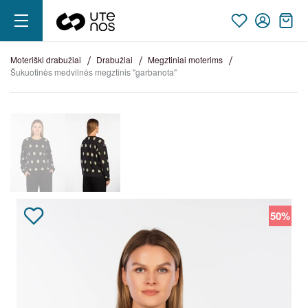
moteriški drabužiai
drabužiai
megztiniai moterims
šukuotinės medvilnės megztinis "garbanota"
50%