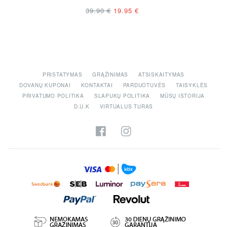
96 €
39.90 €
19.95 €
64.9
PRISTATYMAS
GRĄŽINIMAS
ATSISKAITYMAS
DOVANŲ KUPONAI
KONTAKTAI
PARDUOTUVĖS
TAISYKLĖS
PRIVATUMO POLITIKA
SLAPUKŲ POLITIKA
MŪSŲ ISTORIJA
D.U.K
VIRTUALUS TURAS