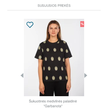
SUSIJUSIOS PREKĖS
%
%
ės su kišenėmis
Šukuotinės medvilnės palaidinė
Klasikinio kirp
"Garbanota"