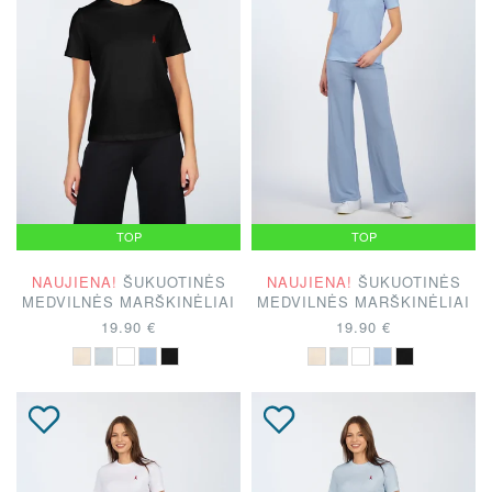
TOP
TOP
NAUJIENA!
ŠUKUOTINĖS
NAUJIENA!
ŠUKUOTINĖS
MEDVILNĖS MARŠKINĖLIAI
MEDVILNĖS MARŠKINĖLIAI
19.90 €
19.90 €