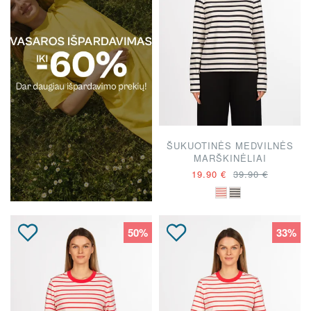
ŠUKUOTINĖS MEDVILNĖS
MARŠKINĖLIAI
19.90 €
39.90 €
50%
33%