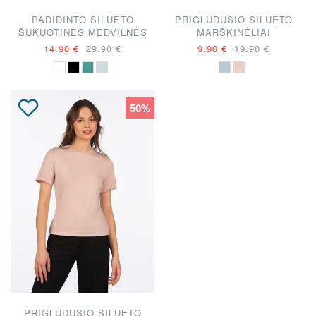
PADIDINTO SILUETO
PRIGLUDUSIO SILUETO
ŠUKUOTINĖS MEDVILNĖS
MARŠKINĖLIAI
MARŠKINĖLIAI
14.90 €
29.90 €
9.90 €
19.90 €
50%
PRIGLUDUSIO SILUETO