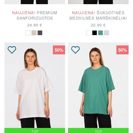
NAUJIENA!
PREMIUM
NAUJIENA!
ŠUKUOTINĖS
SANFORIZUOTOS
MEDVILNĖS MARŠKINĖLIAI
MEDVILNĖS MARŠKINĖLIAI
24.90 €
22.90 €
50%
50%
TOP
TOP