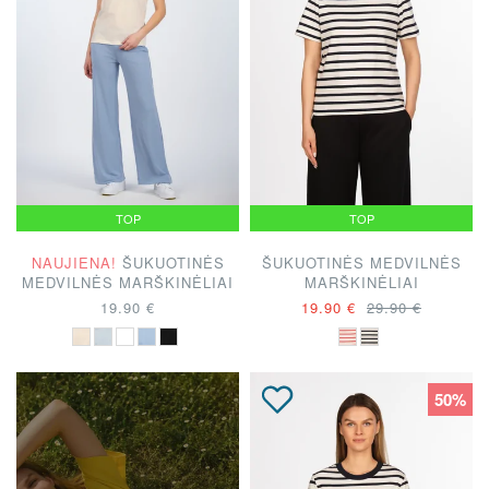
TOP
TOP
NAUJIENA!
ŠUKUOTINĖS
ŠUKUOTINĖS MEDVILNĖS
MEDVILNĖS MARŠKINĖLIAI
MARŠKINĖLIAI
19.90 €
19.90 €
29.90 €
50%