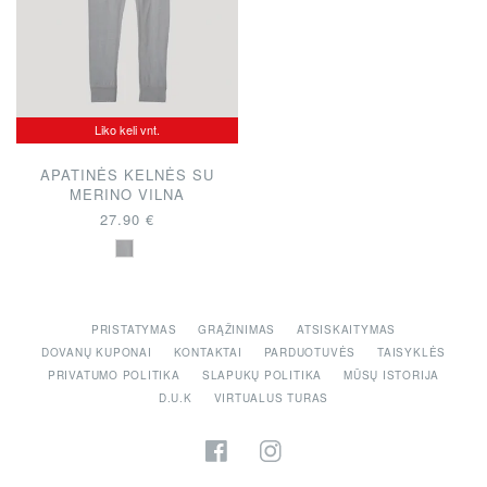
Liko keli vnt.
APATINĖS KELNĖS SU
MERINO VILNA
27.90 €
PRISTATYMAS
GRĄŽINIMAS
ATSISKAITYMAS
DOVANŲ KUPONAI
KONTAKTAI
PARDUOTUVĖS
TAISYKLĖS
PRIVATUMO POLITIKA
SLAPUKŲ POLITIKA
MŪSŲ ISTORIJA
D.U.K
VIRTUALUS TURAS