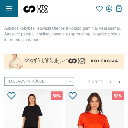
Aukštos kokybės lietuviški Utenos trikotažo gaminiai visai šeimai.
Atraskite patogių ir stilingų kasdienių sprendimų. Įsigykite prekes
internetu jau dabar!
ŽIŪRĖTI
1
2
50%
52%