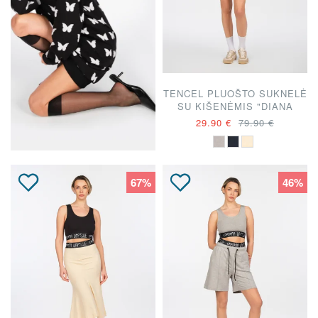
TENCEL PLUOŠTO SUKNELĖ
SU KIŠENĖMIS "DIANA
VAPSVĖ"
29.90 €
79.90 €
67%
46%