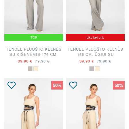
TOP
Liko keli vnt.
TENCEL PLUOŠTO KELNĖS
TENCEL PLUOŠTO KELNĖS
SU KIŠENĖMIS 176 CM.
168 CM. ŪGIUI SU
ŪGIUI "DIANA VAPSVĖ"
KIŠENĖMIS "DIANA
39.90 €
79.90 €
39.90 €
79.90 €
VAPSVĖ"
50%
50%