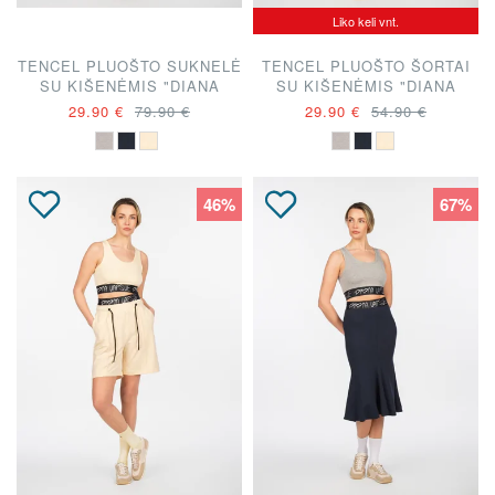
Liko keli vnt.
TENCEL PLUOŠTO SUKNELĖ
TENCEL PLUOŠTO ŠORTAI
SU KIŠENĖMIS "DIANA
SU KIŠENĖMIS "DIANA
VAPSVĖ"
VAPSVĖ"
29.90 €
79.90 €
29.90 €
54.90 €
46%
67%