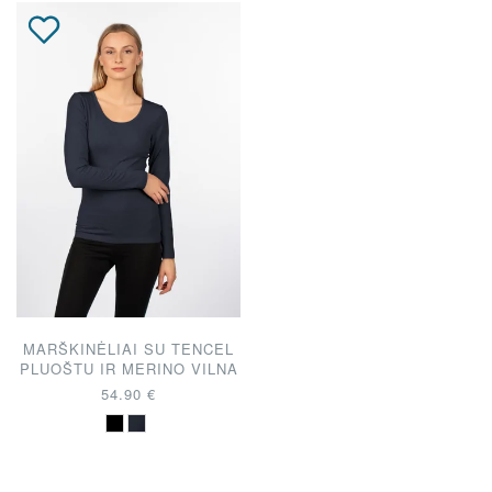
MARŠKINĖLIAI SU TENCEL
PLUOŠTU IR MERINO VILNA
54.90 €