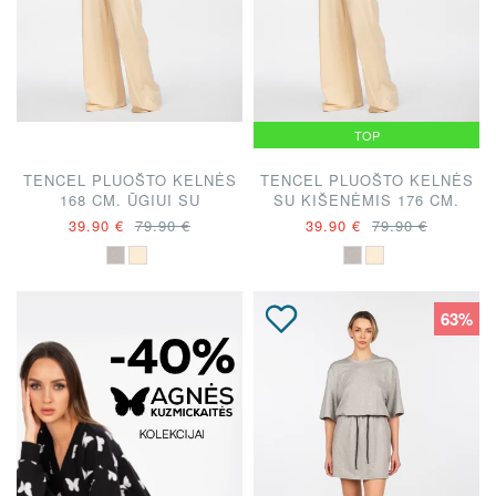
TOP
TENCEL PLUOŠTO KELNĖS
TENCEL PLUOŠTO KELNĖS
168 CM. ŪGIUI SU
SU KIŠENĖMIS 176 CM.
KIŠENĖMIS "DIANA
ŪGIUI "DIANA VAPSVĖ"
39.90 €
79.90 €
39.90 €
79.90 €
VAPSVĖ"
63%