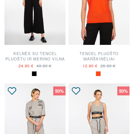
KELNĖS SU TENCEL
TENCEL PLUOŠTO
PLUOŠTU IR MERINO VILNA
MARŠKINĖLIAI
24.90 €
49.90 €
12.90 €
26.90 €
50%
50%