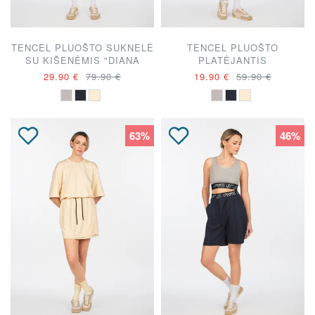
TENCEL PLUOŠTO SUKNELĖ
TENCEL PLUOŠTO
SU KIŠENĖMIS "DIANA
PLATĖJANTIS
VAPSVĖ"
SIJONAS"DIANA VAPSVĖ"
29.90 €
79.90 €
19.90 €
59.90 €
63%
46%