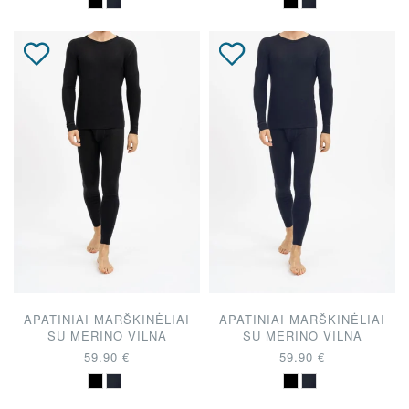
APATINIAI MARŠKINĖLIAI
APATINIAI MARŠKINĖLIAI
SU MERINO VILNA
SU MERINO VILNA
59.90 €
59.90 €