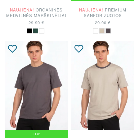
NAUJIENA!
ORGANINĖS
NAUJIENA!
PREMIUM
MEDVILNĖS MARŠKINĖLIAI
SANFORIZUOTOS
MEDVILNĖS MARŠKINĖLIAI
29.90 €
29.90 €
TOP