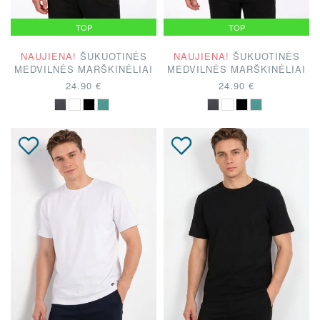
TOP
TOP
NAUJIENA!
ŠUKUOTINĖS
NAUJIENA!
ŠUKUOTINĖS
MEDVILNĖS MARŠKINĖLIAI
MEDVILNĖS MARŠKINĖLIAI
24.90 €
24.90 €