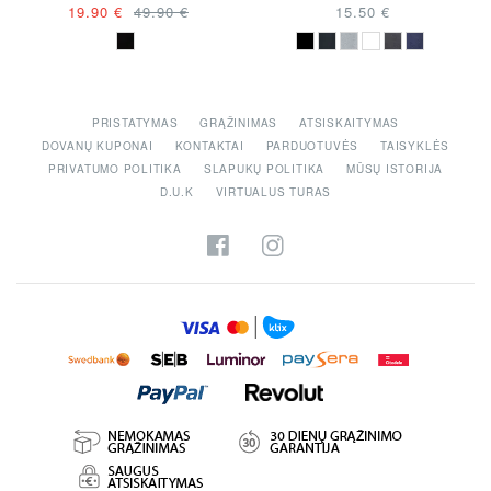
APYKAKLE
19.90 €
49.90 €
15.50 €
PRISTATYMAS
GRĄŽINIMAS
ATSISKAITYMAS
DOVANŲ KUPONAI
KONTAKTAI
PARDUOTUVĖS
TAISYKLĖS
PRIVATUMO POLITIKA
SLAPUKŲ POLITIKA
MŪSŲ ISTORIJA
D.U.K
VIRTUALUS TURAS