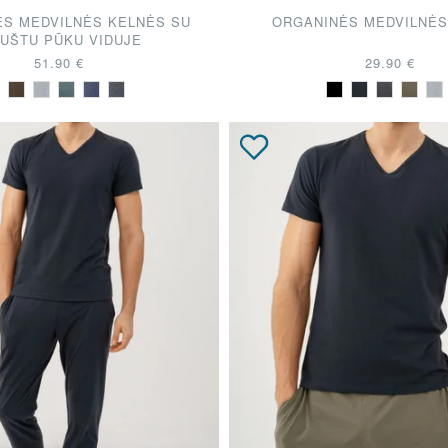
S MEDVILNĖS KELNĖS SU
ORGANINĖS MEDVILNĖS
AUŠTU PŪKU VIDUJE
51.90 €
29.90 €