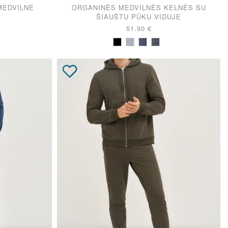
MEDVILNE
ORGANINĖS MEDVILNĖS KELNĖS SU
ŠIAUŠTU PŪKU VIDUJE
51.90 €