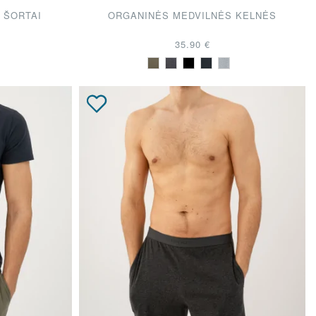
 ŠORTAI
ORGANINĖS MEDVILNĖS KELNĖS
35.90 €