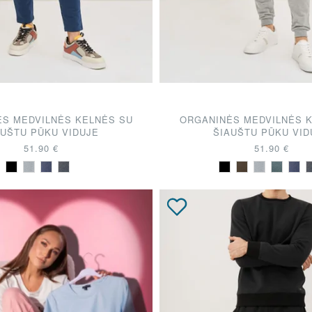
S MEDVILNĖS KELNĖS SU
ORGANINĖS MEDVILNĖS 
AUŠTU PŪKU VIDUJE
ŠIAUŠTU PŪKU VID
51.90 €
51.90 €