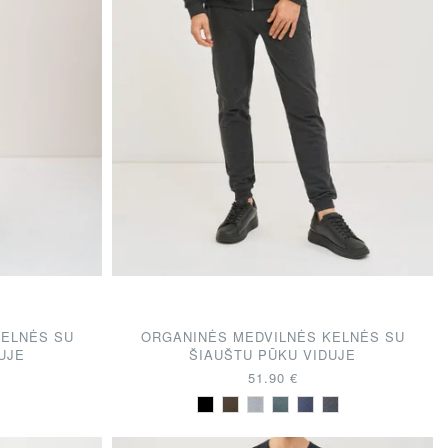
KELNĖS SU
ORGANINĖS MEDVILNĖS KELNĖS SU
UJE
ŠIAUŠTU PŪKU VIDUJE
51.90 €