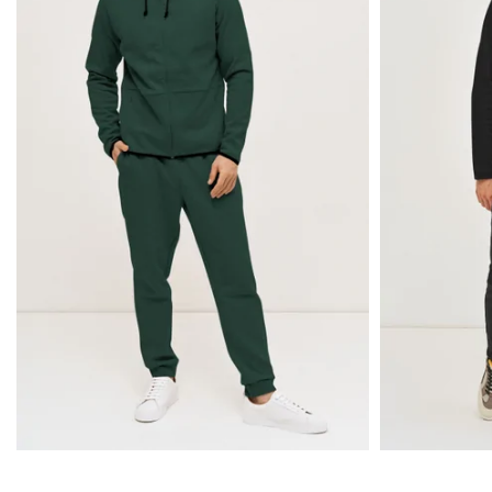
JŪSŲ TOP PASIRI