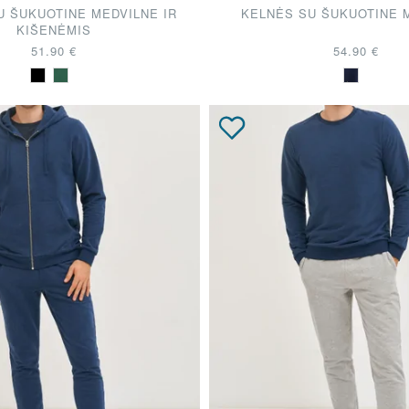
U ŠUKUOTINE MEDVILNE IR
KELNĖS SU ŠUKUOTINE 
KIŠENĖMIS
51.90 €
54.90 €