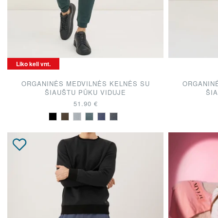
Liko keli vnt.
ORGANINĖS MEDVILNĖS KELNĖS SU
ORGANINĖ
ŠIAUŠTU PŪKU VIDUJE
ŠI
51.90 €