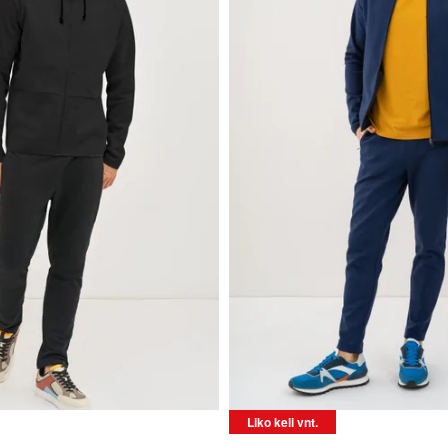
NKIMAI!
Liko keli vnt.