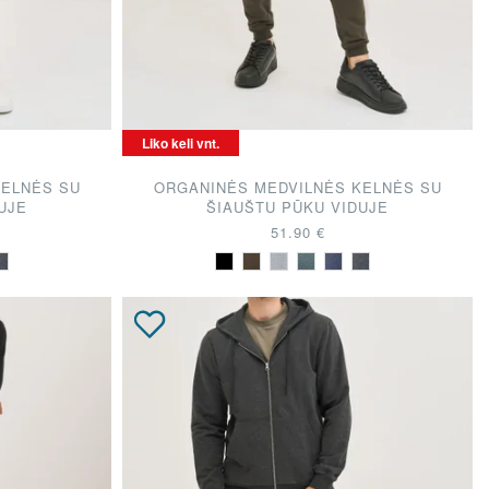
Liko keli vnt.
KELNĖS SU
ORGANINĖS MEDVILNĖS KELNĖS SU
UJE
ŠIAUŠTU PŪKU VIDUJE
51.90 €