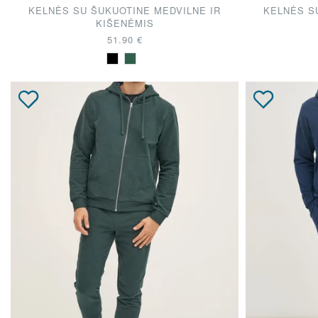
KELNĖS SU ŠUKUOTINE MEDVILNE IR
KELNĖS S
KIŠENĖMIS
51.90 €