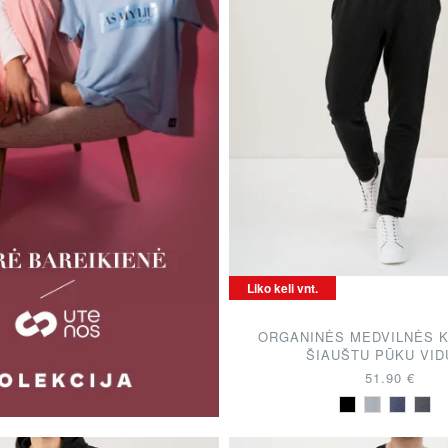
Liko keli vnt.
ORGANINĖS MEDVILNĖS 
ŠIAUŠTU PŪKU VID
51.90 €