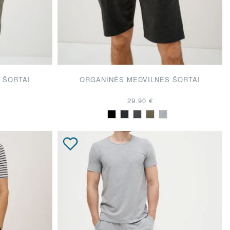
 ŠORTAI
ORGANINĖS MEDVILNĖS ŠORTAI
29.90 €