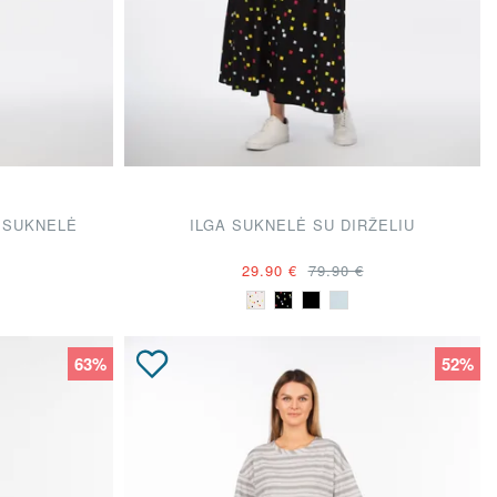
 SUKNELĖ
ILGA SUKNELĖ SU DIRŽELIU
29.90 €
79.90 €
63%
52%