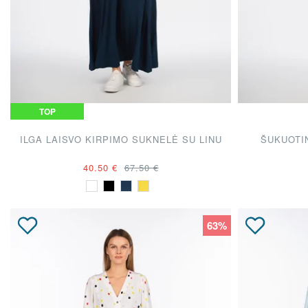
TOP
ILGA LAISVO KIRPIMO SUKNELĖ SU LINU
ŠUKUOTI
40.50 €
67.50 €
63%