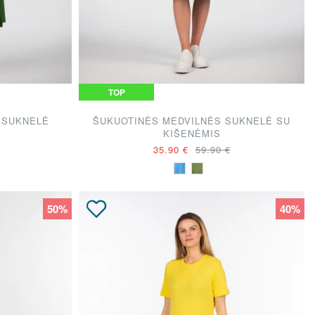
TOP
 SUKNELĖ
ŠUKUOTINĖS MEDVILNĖS SUKNELĖ SU
KIŠENĖMIS
35.90 €
59.90 €
50%
40%