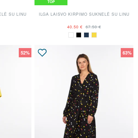
TOP
ELĖ SU LINU
ILGA LAISVO KIRPIMO SUKNELĖ SU LINU
40.50 €
67.50 €
52%
63%