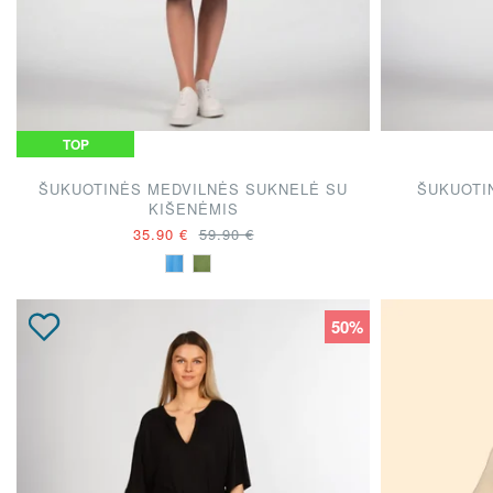
TOP
ŠUKUOTINĖS MEDVILNĖS SUKNELĖ SU
ŠUKUOTI
KIŠENĖMIS
35.90 €
59.90 €
50%