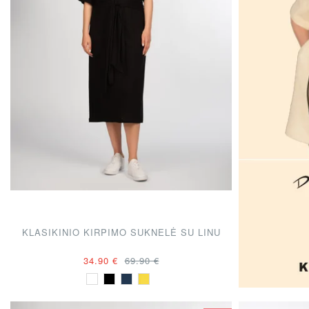
KLASIKINIO KIRPIMO SUKNELĖ SU LINU
34.90 €
69.90 €