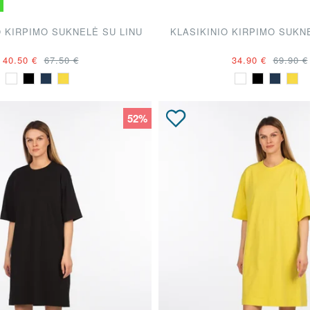
O KIRPIMO SUKNELĖ SU LINU
KLASIKINIO KIRPIMO SUKN
40.50 €
67.50 €
34.90 €
69.90 €
52%