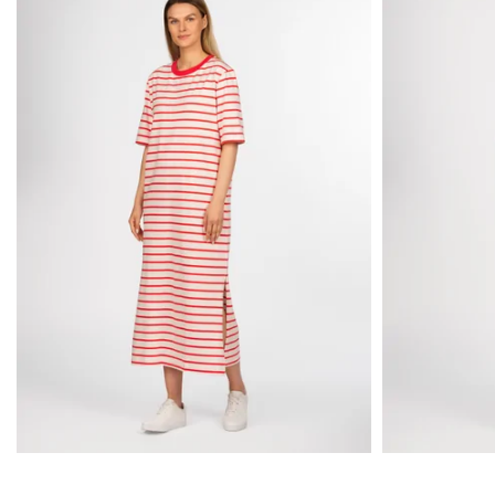
JŪSŲ TOP PASIRI