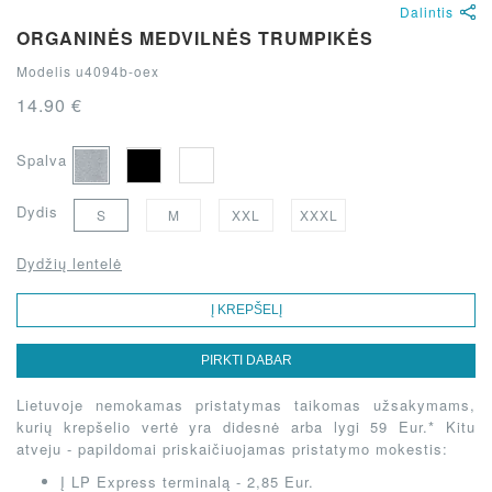
Dalintis
ORGANINĖS MEDVILNĖS TRUMPIKĖS
Modelis u4094b-oex
14.90 €
Spalva
Dydis
S
M
XXL
XXXL
Dydžių lentelė
Į KREPŠELĮ
PIRKTI DABAR
Lietuvoje nemokamas pristatymas taikomas užsakymams,
kurių krepšelio vertė yra didesnė arba lygi 59 Eur.* Kitu
atveju - papildomai priskaičiuojamas pristatymo mokestis:
Į LP Express terminalą - 2,85 Eur.