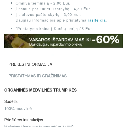
Omniva terminalą - 2,90 Eur.
Į namus per kurjerių tarnybą - 4,50 Eur.
Į Lietuvos pašto skyrių - 3,90 Eur.
Daugiau informacijos apie pristatymą
rasite čia
.
*Pristatymo kaina į Kuršių neriją 25 Eur.
PREKĖS INFORMACIJA
PRISTATYMAS IR GRĄŽINIMAS
ORGANINĖS MEDVILNĖS TRUMPIKĖS
Sudėtis
100% medvilnė
Priežiūros instrukcijos
Maksimali lyginimo temperatūra 110°C