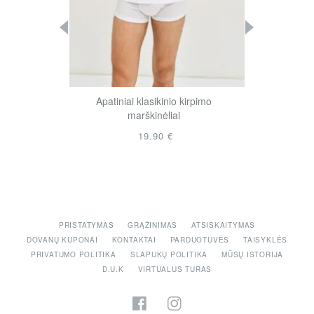
 medvilnės
Apatiniai klasikinio kirpimo
Apatiniai 
ai
marškinėliai
ma
19.90 €
PRISTATYMAS
GRĄŽINIMAS
ATSISKAITYMAS
DOVANŲ KUPONAI
KONTAKTAI
PARDUOTUVĖS
TAISYKLĖS
PRIVATUMO POLITIKA
SLAPUKŲ POLITIKA
MŪSŲ ISTORIJA
D.U.K
VIRTUALUS TURAS