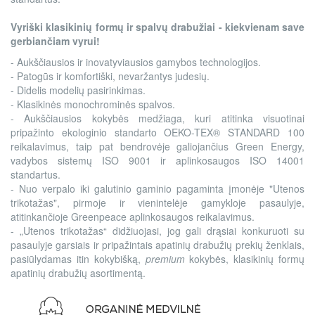
Vyriški klasikinių formų ir spalvų drabužiai - kiekvienam save
gerbiančiam vyrui!
- Aukščiausios ir inovatyviausios gamybos technologijos.
- Patogūs ir komfortiški, nevaržantys judesių.
- Didelis modelių pasirinkimas.
- Klasikinės monochrominės spalvos.
- Aukščiausios kokybės medžiaga, kuri atitinka visuotinai
pripažinto ekologinio standarto OEKO-TEX® STANDARD 100
reikalavimus, taip pat bendrovėje galiojančius Green Energy,
vadybos sistemų ISO 9001 ir aplinkosaugos ISO 14001
standartus.
- Nuo verpalo iki galutinio gaminio pagaminta įmonėje "Utenos
trikotažas", pirmoje ir vienintelėje gamykloje pasaulyje,
atitinkančioje Greenpeace aplinkosaugos reikalavimus.
- „Utenos trikotažas“ didžiuojasi, jog gali drąsiai konkuruoti su
pasaulyje garsiais ir pripažintais apatinių drabužių prekių ženklais,
pasiūlydamas itin kokybišką,
premium
kokybės, klasikinių formų
apatinių drabužių asortimentą.