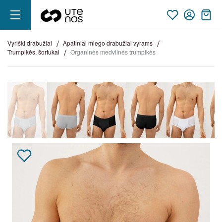
vyriški drabužiai
apatiniai miego drabužiai vyrams
trumpikės, šortukai
organinės medvilnės trumpikės