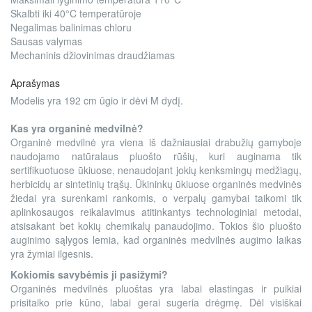
Skalbti iki 40°C temperatūroje
Negalimas balinimas chloru
Sausas valymas
Mechaninis džiovinimas draudžiamas
Aprašymas
Modelis yra 192 cm ūgio ir dėvi M dydį.
Kas yra organinė medvilnė?
Organinė medvilnė yra viena iš dažniausiai drabužių gamyboje
naudojamo natūralaus pluošto rūšių, kuri auginama tik
sertifikuotuose ūkiuose, nenaudojant jokių kenksmingų medžiagų,
herbicidų ar sintetinių trąšų. Ūkininkų ūkiuose organinės medvinės
žiedai yra surenkami rankomis, o verpalų gamybai taikomi tik
aplinkosaugos reikalavimus atitinkantys technologiniai metodai,
atsisakant bet kokių chemikalų panaudojimo. Tokios šio pluošto
auginimo sąlygos lemia, kad organinės medvilnės augimo laikas
yra žymiai ilgesnis.
Kokiomis savybėmis ji pasižymi?
Organinės medvilnės pluoštas yra labai elastingas ir puikiai
prisitaiko prie kūno, labai gerai sugeria drėgmę. Dėl visiškai