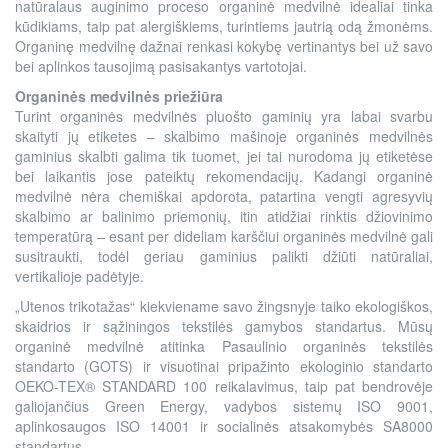
natūralaus auginimo proceso organinė medvilnė idealiai tinka
kūdikiams, taip pat alergiškiems, turintiems jautrią odą žmonėms.
Organinę medvilnę dažnai renkasi kokybę vertinantys bei už savo
bei aplinkos tausojimą pasisakantys vartotojai.
Organinės medvilnės priežiūra
Turint organinės medvilnės pluošto gaminių yra labai svarbu
skaityti jų etiketes – skalbimo mašinoje organinės medvilnės
gaminius skalbti galima tik tuomet, jei tai nurodoma jų etiketėse
bei laikantis jose pateiktų rekomendacijų. Kadangi organinė
medvilnė nėra chemiškai apdorota, patartina vengti agresyvių
skalbimo ar balinimo priemonių, itin atidžiai rinktis džiovinimo
temperatūrą – esant per dideliam karščiui organinės medvilnė gali
susitraukti, todėl geriau gaminius palikti džiūti natūraliai,
vertikalioje padėtyje.
„Utenos trikotažas“ kiekviename savo žingsnyje taiko ekologiškos,
skaidrios ir sąžiningos tekstilės gamybos standartus. Mūsų
organinė medvilnė atitinka Pasaulinio organinės tekstilės
standarto (GOTS) ir visuotinai pripažinto ekologinio standarto
OEKO-TEX® STANDARD 100 reikalavimus, taip pat bendrovėje
galiojančius Green Energy, vadybos sistemų ISO 9001,
aplinkosaugos ISO 14001 ir socialinės atsakomybės SA8000
standartus.