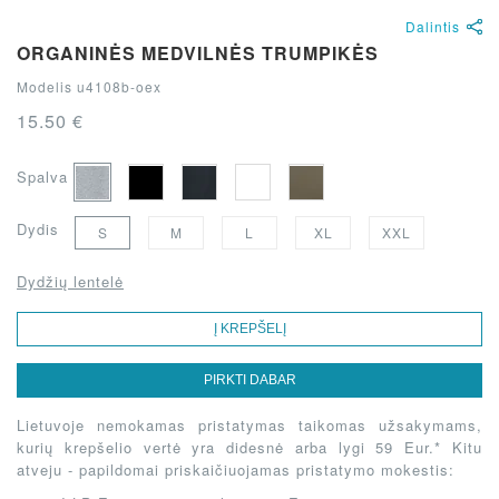
Dalintis
ORGANINĖS MEDVILNĖS TRUMPIKĖS
Modelis u4108b-oex
15.50 €
Spalva
Dydis
S
M
L
XL
XXL
Dydžių lentelė
Į KREPŠELĮ
PIRKTI DABAR
Lietuvoje nemokamas pristatymas taikomas užsakymams,
kurių krepšelio vertė yra didesnė arba lygi 59 Eur.* Kitu
atveju - papildomai priskaičiuojamas pristatymo mokestis: