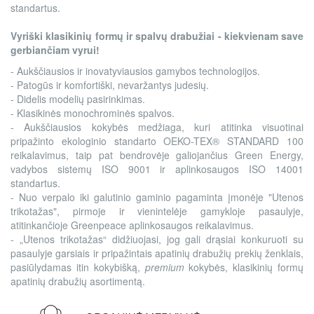
standartus.
Vyriški klasikinių formų ir spalvų drabužiai - kiekvienam save
gerbiančiam vyrui!
- Aukščiausios ir inovatyviausios gamybos technologijos.
- Patogūs ir komfortiški, nevaržantys judesių.
- Didelis modelių pasirinkimas.
- Klasikinės monochrominės spalvos.
- Aukščiausios kokybės medžiaga, kuri atitinka visuotinai
pripažinto ekologinio standarto OEKO-TEX® STANDARD 100
reikalavimus, taip pat bendrovėje galiojančius Green Energy,
vadybos sistemų ISO 9001 ir aplinkosaugos ISO 14001
standartus.
- Nuo verpalo iki galutinio gaminio pagaminta įmonėje "Utenos
trikotažas", pirmoje ir vienintelėje gamykloje pasaulyje,
atitinkančioje Greenpeace aplinkosaugos reikalavimus.
- „Utenos trikotažas“ didžiuojasi, jog gali drąsiai konkuruoti su
pasaulyje garsiais ir pripažintais apatinių drabužių prekių ženklais,
pasiūlydamas itin kokybišką,
premium
kokybės, klasikinių formų
apatinių drabužių asortimentą.