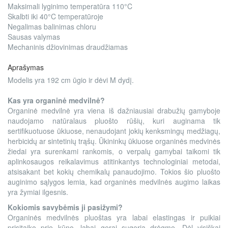
Maksimali lyginimo temperatūra 110°C
Skalbti iki 40°C temperatūroje
Negalimas balinimas chloru
Sausas valymas
Mechaninis džiovinimas draudžiamas
Aprašymas
Modelis yra 192 cm ūgio ir dėvi M dydį.
Kas yra organinė medvilnė?
Organinė medvilnė yra viena iš dažniausiai drabužių gamyboje
naudojamo natūralaus pluošto rūšių, kuri auginama tik
sertifikuotuose ūkiuose, nenaudojant jokių kenksmingų medžiagų,
herbicidų ar sintetinių trąšų. Ūkininkų ūkiuose organinės medvinės
žiedai yra surenkami rankomis, o verpalų gamybai taikomi tik
aplinkosaugos reikalavimus atitinkantys technologiniai metodai,
atsisakant bet kokių chemikalų panaudojimo. Tokios šio pluošto
auginimo sąlygos lemia, kad organinės medvilnės augimo laikas
yra žymiai ilgesnis.
Kokiomis savybėmis ji pasižymi?
Organinės medvilnės pluoštas yra labai elastingas ir puikiai
prisitaiko prie kūno, labai gerai sugeria drėgmę. Dėl visiškai