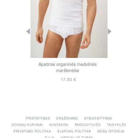
 medvilnės
Apatiniai organinės medvilnės
Apatiniai o
ai
marškinėliai
ma
17.50 €
PRISTATYMAS
GRĄŽINIMAS
ATSISKAITYMAS
DOVANŲ KUPONAI
KONTAKTAI
PARDUOTUVĖS
TAISYKLĖS
PRIVATUMO POLITIKA
SLAPUKŲ POLITIKA
MŪSŲ ISTORIJA
D.U.K
VIRTUALUS TURAS