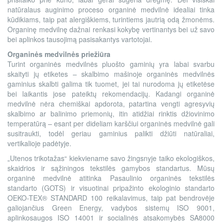
natūralaus auginimo proceso organinė medvilnė idealiai tinka
kūdikiams, taip pat alergiškiems, turintiems jautrią odą žmonėms.
Organinę medvilnę dažnai renkasi kokybę vertinantys bei už savo
bei aplinkos tausojimą pasisakantys vartotojai.
Organinės medvilnės priežiūra
Turint organinės medvilnės pluošto gaminių yra labai svarbu
skaityti jų etiketes – skalbimo mašinoje organinės medvilnės
gaminius skalbti galima tik tuomet, jei tai nurodoma jų etiketėse
bei laikantis jose pateiktų rekomendacijų. Kadangi organinė
medvilnė nėra chemiškai apdorota, patartina vengti agresyvių
skalbimo ar balinimo priemonių, itin atidžiai rinktis džiovinimo
temperatūrą – esant per dideliam karščiui organinės medvilnė gali
susitraukti, todėl geriau gaminius palikti džiūti natūraliai,
vertikalioje padėtyje.
„Utenos trikotažas“ kiekviename savo žingsnyje taiko ekologiškos,
skaidrios ir sąžiningos tekstilės gamybos standartus. Mūsų
organinė medvilnė atitinka Pasaulinio organinės tekstilės
standarto (GOTS) ir visuotinai pripažinto ekologinio standarto
OEKO-TEX® STANDARD 100 reikalavimus, taip pat bendrovėje
galiojančius Green Energy, vadybos sistemų ISO 9001,
aplinkosaugos ISO 14001 ir socialinės atsakomybės SA8000