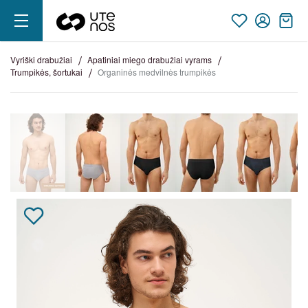
vyriški drabužiai
apatiniai miego drabužiai vyrams
trumpikės, šortukai
organinės medvilnės trumpikės