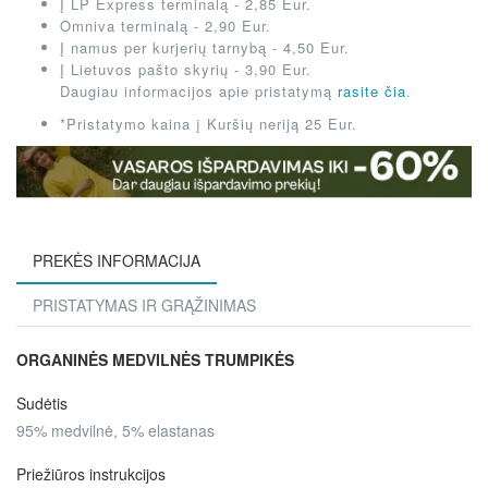
Į LP Express terminalą - 2,85 Eur.
Omniva terminalą - 2,90 Eur.
Į namus per kurjerių tarnybą - 4,50 Eur.
Į Lietuvos pašto skyrių - 3,90 Eur.
Daugiau informacijos apie pristatymą
rasite čia
.
*Pristatymo kaina į Kuršių neriją 25 Eur.
PREKĖS INFORMACIJA
PRISTATYMAS IR GRĄŽINIMAS
ORGANINĖS MEDVILNĖS TRUMPIKĖS
Sudėtis
95% medvilnė, 5% elastanas
Priežiūros instrukcijos