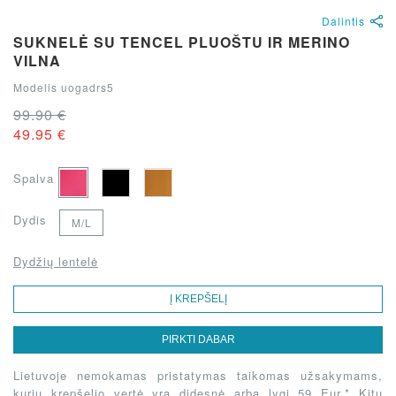
Dalintis
SUKNELĖ SU TENCEL PLUOŠTU IR MERINO
VILNA
Modelis uogadrs5
99.90 €
49.95 €
Spalva
Dydis
M/L
Dydžių lentelė
Į KREPŠELĮ
PIRKTI DABAR
Lietuvoje nemokamas pristatymas taikomas užsakymams,
kurių krepšelio vertė yra didesnė arba lygi 59 Eur.* Kitu