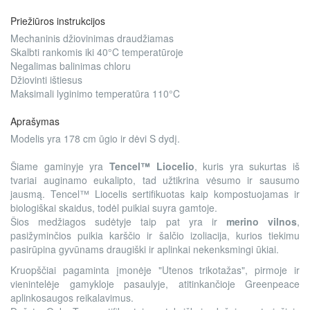
Priežiūros instrukcijos
Mechaninis džiovinimas draudžiamas
Skalbti rankomis iki 40°C temperatūroje
Negalimas balinimas chloru
Džiovinti ištiesus
Maksimali lyginimo temperatūra 110°C
Aprašymas
Modelis yra 178 cm ūgio ir dėvi S dydį.
Šiame gaminyje yra
Tencel™ Liocelio
, kuris yra sukurtas iš
tvariai auginamo eukalipto, tad užtikrina vėsumo ir sausumo
jausmą. Tencel™ Liocelis sertifikuotas kaip kompostuojamas ir
biologiškai skaidus, todėl puikiai suyra gamtoje.
Šios medžiagos sudėtyje taip pat yra ir
merino vilnos
,
pasižyminčios puikia karščio ir šalčio izoliacija, kurios tiekimu
pasirūpina gyvūnams draugiški ir aplinkai nekenksmingi ūkiai.
Kruopščiai pagaminta įmonėje "Utenos trikotažas", pirmoje ir
vienintelėje gamykloje pasaulyje, atitinkančioje Greenpeace
aplinkosaugos reikalavimus.