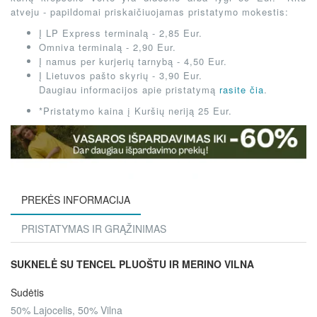
atveju - papildomai priskaičiuojamas pristatymo mokestis:
Į LP Express terminalą - 2,85 Eur.
Omniva terminalą - 2,90 Eur.
Į namus per kurjerių tarnybą - 4,50 Eur.
Į Lietuvos pašto skyrių - 3,90 Eur.
Daugiau informacijos apie pristatymą
rasite čia
.
*Pristatymo kaina į Kuršių neriją 25 Eur.
PREKĖS INFORMACIJA
PRISTATYMAS IR GRĄŽINIMAS
SUKNELĖ SU TENCEL PLUOŠTU IR MERINO VILNA
Sudėtis
50% Lajocelis, 50% Vilna