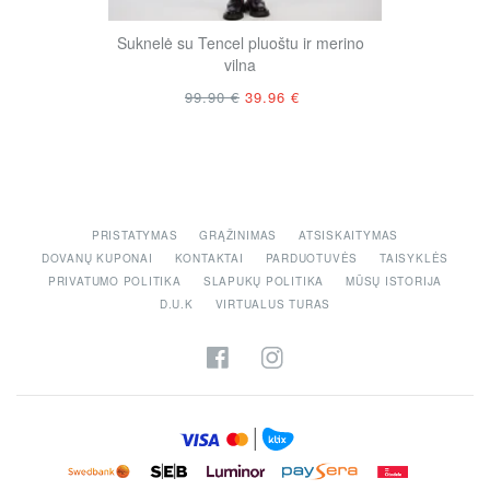
štu ir merino
Suknelė su Tencel pluoštu ir merino
Suknelė su Ten
vilna
95 €
99.90 €
39.96 €
99.9
PRISTATYMAS
GRĄŽINIMAS
ATSISKAITYMAS
DOVANŲ KUPONAI
KONTAKTAI
PARDUOTUVĖS
TAISYKLĖS
PRIVATUMO POLITIKA
SLAPUKŲ POLITIKA
MŪSŲ ISTORIJA
D.U.K
VIRTUALUS TURAS