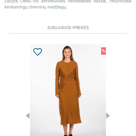
Dažyta Oeko-Tex sertifikuotais netoksiškais dažais, neturinčiais
kenksmingų cheminių medžiagų.
SUSIJUSIOS PREKĖS
%
%