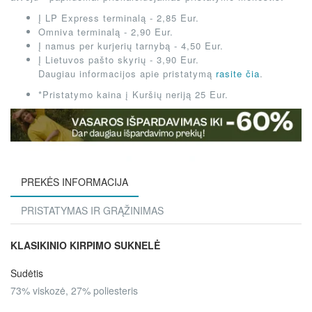
Į LP Express terminalą - 2,85 Eur.
Omniva terminalą - 2,90 Eur.
Į namus per kurjerių tarnybą - 4,50 Eur.
Į Lietuvos pašto skyrių - 3,90 Eur.
Daugiau informacijos apie pristatymą
rasite čia
.
*Pristatymo kaina į Kuršių neriją 25 Eur.
PREKĖS INFORMACIJA
PRISTATYMAS IR GRĄŽINIMAS
KLASIKINIO KIRPIMO SUKNELĖ
Sudėtis
73% viskozė, 27% poliesteris