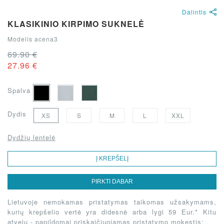
Dalintis
KLASIKINIO KIRPIMO SUKNELĖ
Modelis acena3
69.90 €
27.96 €
Spalva
Dydis
XS
S
M
L
XXL
Dydžių lentelė
Į KREPŠELĮ
PIRKTI DABAR
Lietuvoje nemokamas pristatymas taikomas užsakymams,
kurių krepšelio vertė yra didesnė arba lygi 59 Eur.* Kitu
atveju - papildomai priskaičiuojamas pristatymo mokestis: