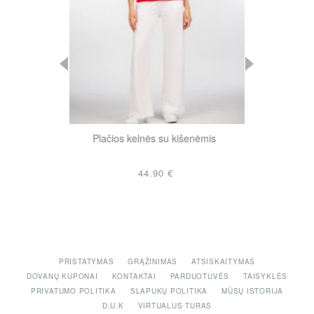
ulotte“ kelnės
Plačios kelnės su kišenėmis
Klasikinio 
is
44.90 €
PRISTATYMAS
GRĄŽINIMAS
ATSISKAITYMAS
DOVANŲ KUPONAI
KONTAKTAI
PARDUOTUVĖS
TAISYKLĖS
PRIVATUMO POLITIKA
SLAPUKŲ POLITIKA
MŪSŲ ISTORIJA
D.U.K
VIRTUALUS TURAS