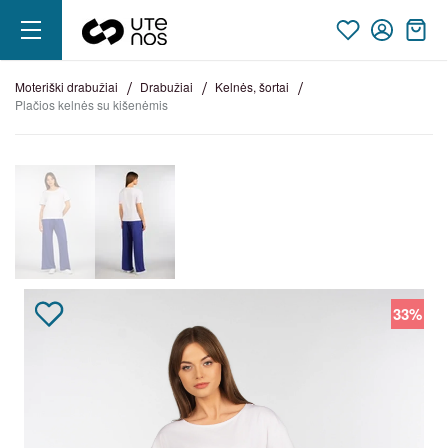
moteriški drabužiai
drabužiai
kelnės, šortai
plačios kelnės su kišenėmis
33%