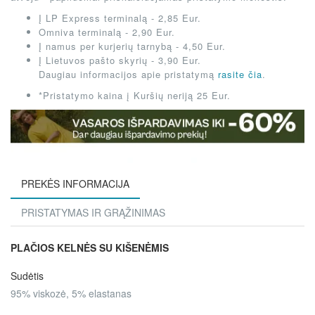
Į LP Express terminalą - 2,85 Eur.
Omniva terminalą - 2,90 Eur.
Į namus per kurjerių tarnybą - 4,50 Eur.
Į Lietuvos pašto skyrių - 3,90 Eur.
Daugiau informacijos apie pristatymą
rasite čia
.
*Pristatymo kaina į Kuršių neriją 25 Eur.
PREKĖS INFORMACIJA
PRISTATYMAS IR GRĄŽINIMAS
PLAČIOS KELNĖS SU KIŠENĖMIS
Sudėtis
95% viskozė, 5% elastanas