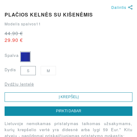
Dalintis
PLAČIOS KELNĖS SU KIŠENĖMIS
Modelis spalvos11
44.90 €
29.90 €
Spalva
Dydis
S
M
Dydžių lentelė
Į KREPŠELĮ
PIRKTI DABAR
Lietuvoje nemokamas pristatymas taikomas užsakymams,
kurių krepšelio vertė yra didesnė arba lygi 59 Eur.* Kitu
atveju - papildomai priskaičiuojamas pristatymo mokestis: