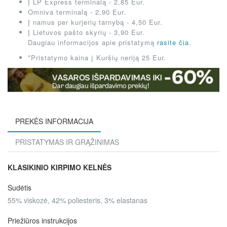
Į LP Express terminalą - 2,85 Eur.
Omniva terminalą - 2,90 Eur.
Į namus per kurjerių tarnybą - 4,50 Eur.
Į Lietuvos pašto skyrių - 3,90 Eur.
Daugiau informacijos apie pristatymą
rasite čia
.
*Pristatymo kaina į Kuršių neriją 25 Eur.
PREKĖS INFORMACIJA
PRISTATYMAS IR GRĄŽINIMAS
KLASIKINIO KIRPIMO KELNĖS
Sudėtis
55% viskozė, 42% poliesteris, 3% elastanas
Priežiūros instrukcijos