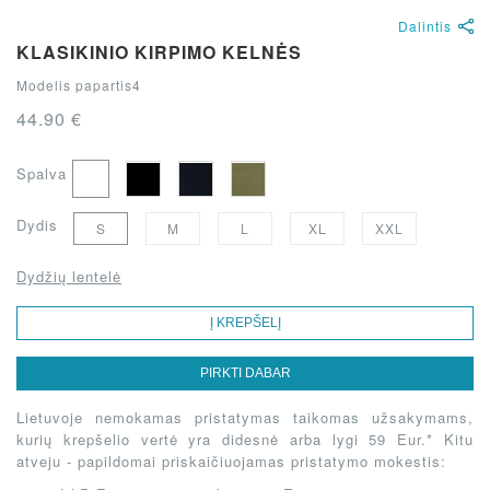
Dalintis
KLASIKINIO KIRPIMO KELNĖS
Modelis papartis4
44.90 €
Spalva
Dydis
S
M
L
XL
XXL
Dydžių lentelė
Į KREPŠELĮ
PIRKTI DABAR
Lietuvoje nemokamas pristatymas taikomas užsakymams,
kurių krepšelio vertė yra didesnė arba lygi 59 Eur.* Kitu
atveju - papildomai priskaičiuojamas pristatymo mokestis: