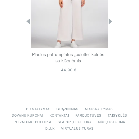
alaidinė
Plačios patrumpintos „culotte“ kelnės
Plačios ke
su kišenėmis
44.90 €
PRISTATYMAS
GRĄŽINIMAS
ATSISKAITYMAS
DOVANŲ KUPONAI
KONTAKTAI
PARDUOTUVĖS
TAISYKLĖS
PRIVATUMO POLITIKA
SLAPUKŲ POLITIKA
MŪSŲ ISTORIJA
D.U.K
VIRTUALUS TURAS