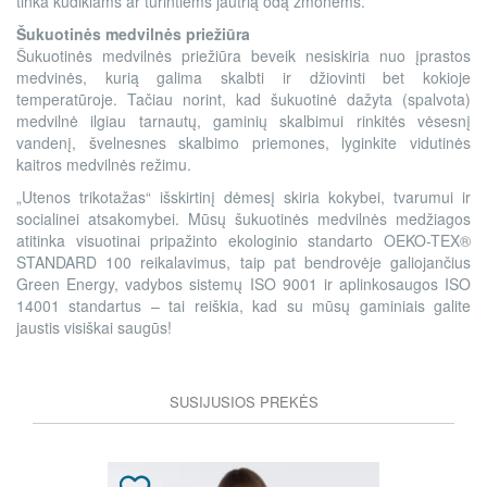
tinka kūdikiams ar turintiems jautrią odą žmonėms.
Šukuotinės medvilnės priežiūra
Šukuotinės medvilnės priežiūra beveik nesiskiria nuo įprastos
medvinės, kurią galima skalbti ir džiovinti bet kokioje
temperatūroje. Tačiau norint, kad šukuotinė dažyta (spalvota)
medvilnė ilgiau tarnautų, gaminių skalbimui rinkitės vėsesnį
vandenį, švelnesnes skalbimo priemones, lyginkite vidutinės
kaitros medvilnės režimu.
„Utenos trikotažas“ išskirtinį dėmesį skiria kokybei, tvarumui ir
socialinei atsakomybei. Mūsų šukuotinės medvilnės medžiagos
atitinka visuotinai pripažinto ekologinio standarto OEKO-TEX®
STANDARD 100 reikalavimus, taip pat bendrovėje galiojančius
Green Energy, vadybos sistemų ISO 9001 ir aplinkosaugos ISO
14001 standartus – tai reiškia, kad su mūsų gaminiais galite
jaustis visiškai saugūs!
SUSIJUSIOS PREKĖS