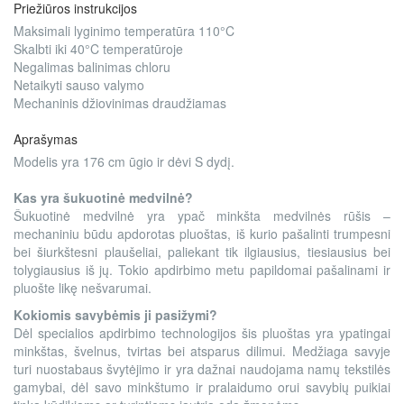
Priežiūros instrukcijos
Maksimali lyginimo temperatūra 110°C
Skalbti iki 40°C temperatūroje
Negalimas balinimas chloru
Netaikyti sauso valymo
Mechaninis džiovinimas draudžiamas
Aprašymas
Modelis yra 176 cm ūgio ir dėvi S dydį.
Kas yra šukuotinė medvilnė?
Šukuotinė medvilnė yra ypač minkšta medvilnės rūšis –
mechaniniu būdu apdorotas pluoštas, iš kurio pašalinti trumpesni
bei šiurkštesni plaušeliai, paliekant tik ilgiausius, tiesiausius bei
tolygiausius iš jų. Tokio apdirbimo metu papildomai pašalinami ir
pluošte likę nešvarumai.
Kokiomis savybėmis ji pasižymi?
Dėl specialios apdirbimo technologijos šis pluoštas yra ypatingai
minkštas, švelnus, tvirtas bei atsparus dilimui. Medžiaga savyje
turi nuostabaus švytėjimo ir yra dažnai naudojama namų tekstilės
gamybai, dėl savo minkštumo ir pralaidumo orui savybių puikiai