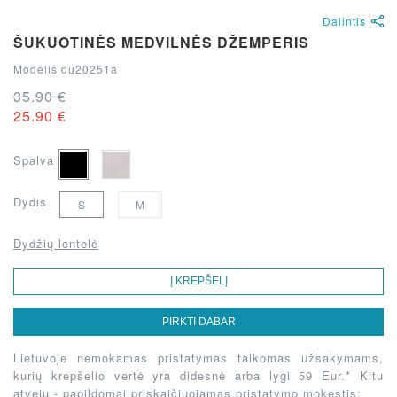
Dalintis
ŠUKUOTINĖS MEDVILNĖS DŽEMPERIS
Modelis du20251a
35.90 €
25.90 €
Spalva
Dydis
S
M
Dydžių lentelė
Į KREPŠELĮ
PIRKTI DABAR
Lietuvoje nemokamas pristatymas taikomas užsakymams,
kurių krepšelio vertė yra didesnė arba lygi 59 Eur.* Kitu
atveju - papildomai priskaičiuojamas pristatymo mokestis: