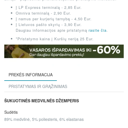
Į LP Express terminalą - 2,85 Eur.
Omniva terminalą - 2,90 Eur.
Į namus per kurjerių tarnybą - 4,50 Eur.
Į Lietuvos pašto skyrių - 3,90 Eur.
Daugiau informacijos apie pristatymą
rasite čia
.
*Pristatymo kaina į Kuršių neriją 25 Eur.
PREKĖS INFORMACIJA
PRISTATYMAS IR GRĄŽINIMAS
ŠUKUOTINĖS MEDVILNĖS DŽEMPERIS
Sudėtis
89% medvilnė, 5% poliesteris, 6% elastanas