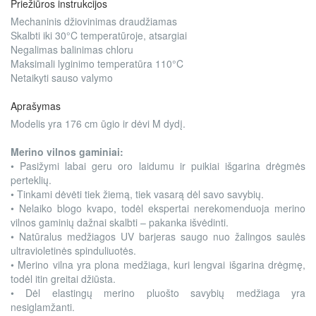
Priežiūros instrukcijos
Mechaninis džiovinimas draudžiamas
Skalbti iki 30°C temperatūroje, atsargiai
Negalimas balinimas chloru
Maksimali lyginimo temperatūra 110°C
Netaikyti sauso valymo
Aprašymas
Modelis yra 176 cm ūgio ir dėvi M dydį.
Merino vilnos gaminiai:
• Pasižymi labai geru oro laidumu ir puikiai išgarina drėgmės
perteklių.
• Tinkami dėvėti tiek žiemą, tiek vasarą dėl savo savybių.
• Nelaiko blogo kvapo, todėl ekspertai nerekomenduoja merino
vilnos gaminių dažnai skalbti – pakanka išvėdinti.
• Natūralus medžiagos UV barjeras saugo nuo žalingos saulės
ultravioletinės spinduliuotės.
• Merino vilna yra plona medžiaga, kuri lengvai išgarina drėgmę,
todėl itin greitai džiūsta.
• Dėl elastingų merino pluošto savybių medžiaga yra
nesiglamžanti.