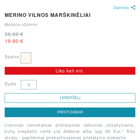
Dalintis
MERINO VILNOS MARŠKINĖLIAI
Modelis u24mrm
39.90 €
19.90 €
Spalva
Liko keli vnt.
Dydis
S
Į KREPŠELĮ
PIRKTI DABAR
Lietuvoje nemokamas pristatymas taikomas užsakymams,
kurių krepšelio vertė yra didesnė arba lygi 59 Eur.* Kitu
atveju - papildomai priskaičiuojamas pristatymo mokestis: