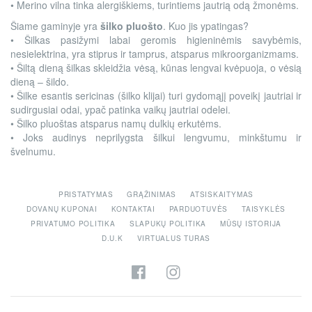
• Merino vilna tinka alergiškiems, turintiems jautrią odą žmonėms.
Šiame gaminyje yra
šilko pluošto
. Kuo jis ypatingas?
• Šilkas pasižymi labai geromis higieninėmis savybėmis,
nesielektrina, yra stiprus ir tamprus, atsparus mikroorganizmams.
• Šiltą dieną šilkas skleidžia vėsą, kūnas lengvai kvėpuoja, o vėsią
dieną – šildo.
• Šilke esantis sericinas (šilko klijai) turi gydomąjį poveikį jautriai ir
sudirgusiai odai, ypač patinka vaikų jautriai odelei.
• Šilko pluoštas atsparus namų dulkių erkutėms.
• Joks audinys neprilygsta šilkui lengvumu, minkštumu ir
švelnumu.
PRISTATYMAS
GRĄŽINIMAS
ATSISKAITYMAS
DOVANŲ KUPONAI
KONTAKTAI
PARDUOTUVĖS
TAISYKLĖS
PRIVATUMO POLITIKA
SLAPUKŲ POLITIKA
MŪSŲ ISTORIJA
D.U.K
VIRTUALUS TURAS