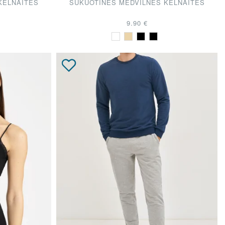
KELNAITĖS
ŠUKUOTINĖS MEDVILNĖS KELNAITĖS
9.90 €