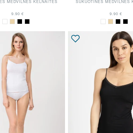
ĖS MEDVILNĖS KELNAITĖS
ŠUKUOTINĖS MEDVILNĖS 
9.90 €
9.90 €