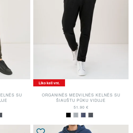
Liko keli vnt.
KELNĖS SU
ORGANINĖS MEDVILNĖS KELNĖS SU
UJE
ŠIAUŠTU PŪKU VIDUJE
51.90 €