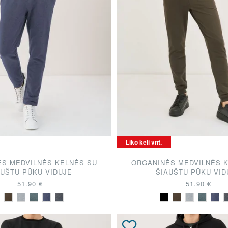
Liko keli vnt.
S MEDVILNĖS KELNĖS SU
ORGANINĖS MEDVILNĖS 
AUŠTU PŪKU VIDUJE
ŠIAUŠTU PŪKU VID
51.90 €
51.90 €