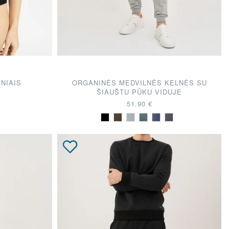
INIAIS
ORGANINĖS MEDVILNĖS KELNĖS SU
ŠIAUŠTU PŪKU VIDUJE
51.90 €