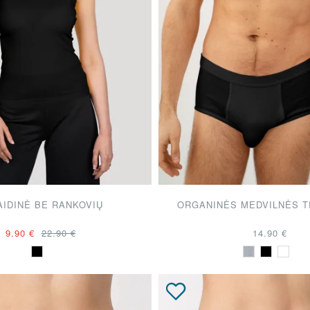
AIDINĖ BE RANKOVIŲ
ORGANINĖS MEDVILNĖS 
9.90 €
22.90 €
14.90 €