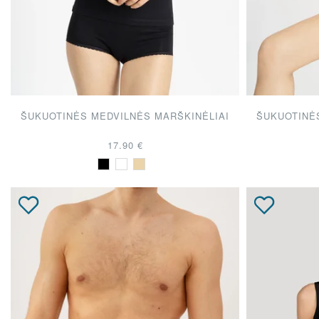
JŪSŲ TOP PASIRI
ŠUKUOTINĖS MEDVILNĖS MARŠKINĖLIAI
ŠUKUOTINĖ
17.90 €