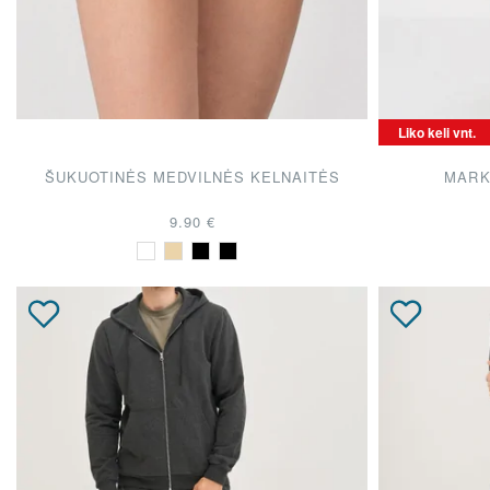
Liko keli vnt.
ŠUKUOTINĖS MEDVILNĖS KELNAITĖS
MARK
9.90 €