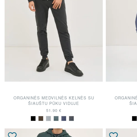
ORGANINĖS MEDVILNĖS KELNĖS SU
ORGANINĖ
ŠIAUŠTU PŪKU VIDUJE
ŠI
51.90 €