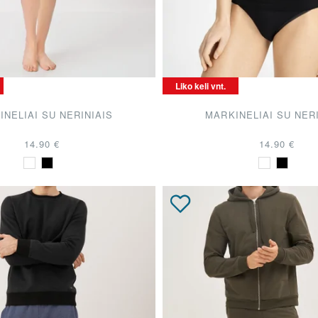
Liko keli vnt.
INELIAI SU NERINIAIS
MARKINELIAI SU NER
14.90 €
14.90 €