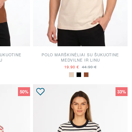
ŠUKUOTINE
POLO MARŠKINĖLIAI SU ŠUKUOTINE
U
MEDVILNE IR LINU
19.90 €
44.90 €
50%
33%