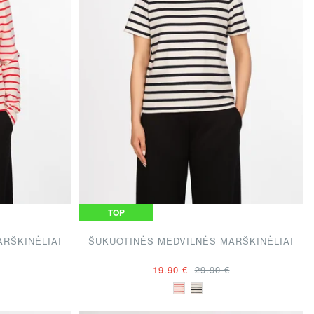
TOP
RŠKINĖLIAI
ŠUKUOTINĖS MEDVILNĖS MARŠKINĖLIAI
19.90 €
29.90 €