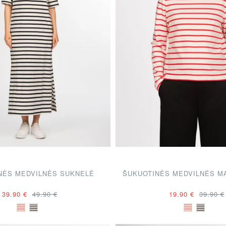
NĖS MEDVILNĖS SUKNELĖ
ŠUKUOTINĖS MEDVILNĖS MA
39.90 €
49.90 €
19.90 €
39.90 €