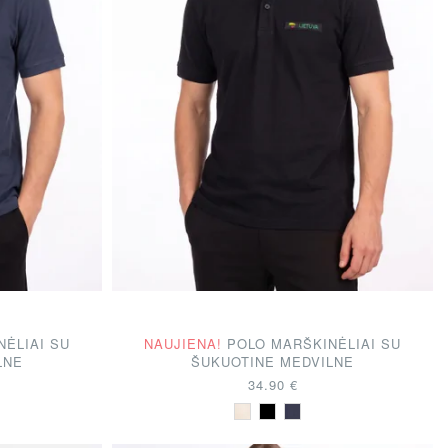
NĖLIAI SU
NAUJIENA!
POLO MARŠKINĖLIAI SU
LNE
ŠUKUOTINE MEDVILNE
34.90 €