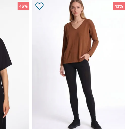
46%
43%