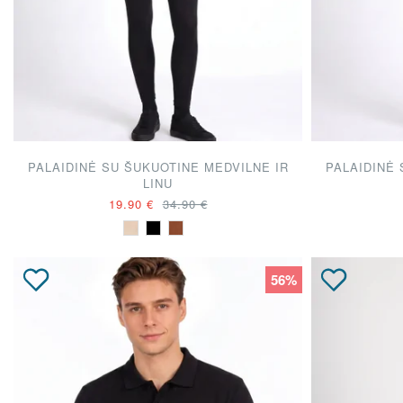
PALAIDINĖ SU ŠUKUOTINE MEDVILNE IR
PALAIDINĖ 
LINU
19.90 €
34.90 €
56%