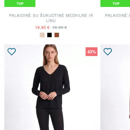
TOP
TOP
PALAIDINĖ SU ŠUKUOTINE MEDVILNE IR
PALAIDINĖ 
LINU
19.90 €
36.90 €
43%