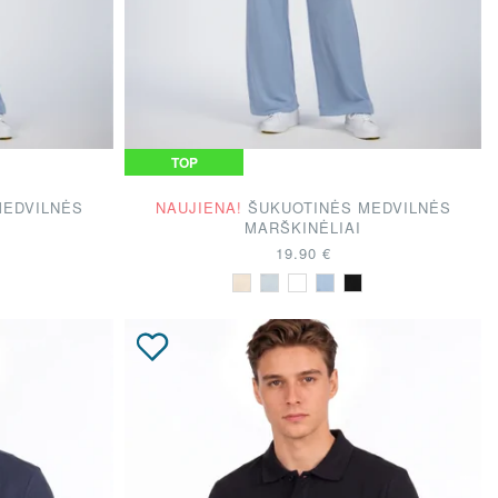
DOVANŲ KUPONAS
TOP
MEDVILNĖS
NAUJIENA!
ŠUKUOTINĖS MEDVILNĖS
MARŠKINĖLIAI
19.90 €