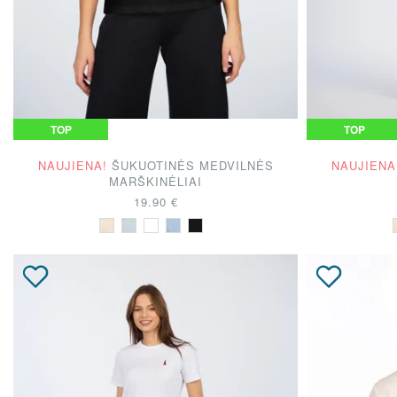
JŪSŲ TOP PASIRI
TOP
TOP
NAUJIENA!
ŠUKUOTINĖS MEDVILNĖS
NAUJIENA
MARŠKINĖLIAI
19.90 €