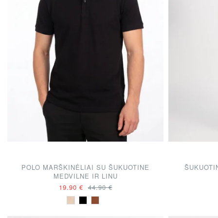
POLO MARŠKINĖLIAI SU ŠUKUOTINE
ŠUKUOTI
MEDVILNE IR LINU
19.90 €
44.90 €