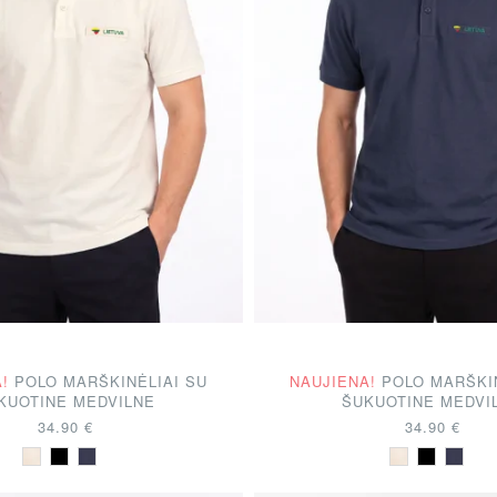
!
POLO MARŠKINĖLIAI SU
NAUJIENA!
POLO MARŠKI
KUOTINE MEDVILNE
ŠUKUOTINE MEDVI
34.90 €
34.90 €