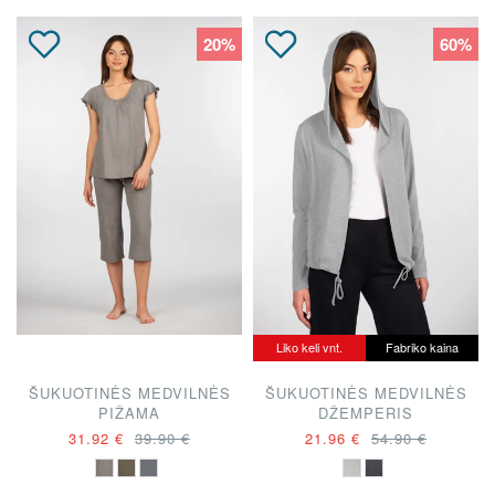
20%
60%
Liko keli vnt.
Fabriko kaina
ŠUKUOTINĖS MEDVILNĖS
ŠUKUOTINĖS MEDVILNĖS
PIŽAMA
DŽEMPERIS
31.92 €
39.90 €
21.96 €
54.90 €