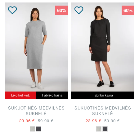
60%
60%
Liko keli vnt.
Fabriko kaina
Fabriko kaina
ŠUKUOTINĖS MEDVILNĖS
ŠUKUOTINĖS MEDVILNĖS
SUKNELĖ
SUKNELĖ
23.96 €
59.90 €
23.96 €
59.90 €