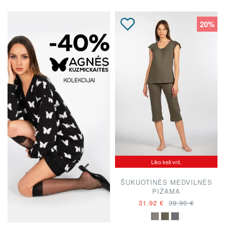
20%
Liko keli vnt.
ŠUKUOTINĖS MEDVILNĖS
PIŽAMA
31.92 €
39.90 €