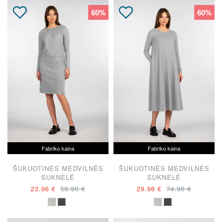
60%
60%
Fabriko kaina
Fabriko kaina
ŠUKUOTINĖS MEDVILNĖS
ŠUKUOTINĖS MEDVILNĖS
SUKNELĖ
SUKNELĖ
23.96 €
59.90 €
29.96 €
74.90 €