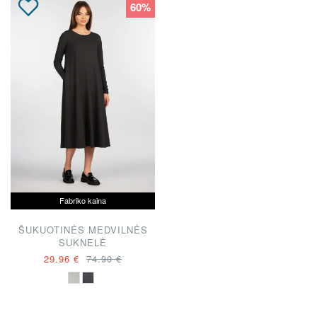
60%
Fabriko kaina
ŠUKUOTINĖS MEDVILNĖS
SUKNELĖ
29.96 €
74.90 €