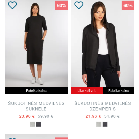
60%
60%
Fabriko kaina
Liko keli vnt.
Fabriko kaina
ŠUKUOTINĖS MEDVILNĖS
ŠUKUOTINĖS MEDVILNĖS
SUKNELĖ
DŽEMPERIS
23.96 €
59.90 €
21.96 €
54.90 €