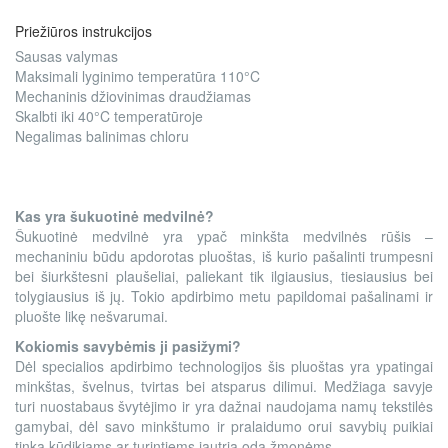
Priežiūros instrukcijos
Sausas valymas
Maksimali lyginimo temperatūra 110°C
Mechaninis džiovinimas draudžiamas
Skalbti iki 40°C temperatūroje
Negalimas balinimas chloru
Kas yra šukuotinė medvilnė?
Šukuotinė medvilnė yra ypač minkšta medvilnės rūšis –
mechaniniu būdu apdorotas pluoštas, iš kurio pašalinti trumpesni
bei šiurkštesni plaušeliai, paliekant tik ilgiausius, tiesiausius bei
tolygiausius iš jų. Tokio apdirbimo metu papildomai pašalinami ir
pluošte likę nešvarumai.
Kokiomis savybėmis ji pasižymi?
Dėl specialios apdirbimo technologijos šis pluoštas yra ypatingai
minkštas, švelnus, tvirtas bei atsparus dilimui. Medžiaga savyje
turi nuostabaus švytėjimo ir yra dažnai naudojama namų tekstilės
gamybai, dėl savo minkštumo ir pralaidumo orui savybių puikiai
tinka kūdikiams ar turintiems jautrią odą žmonėms.