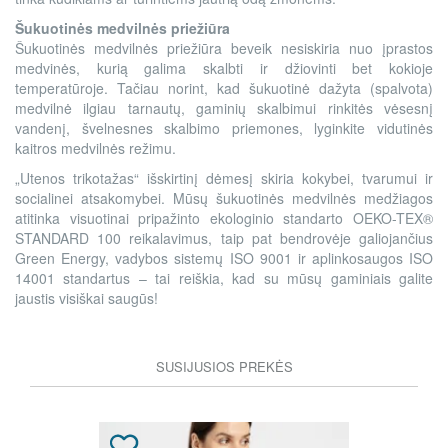
Šukuotinės medvilnės priežiūra
Šukuotinės medvilnės priežiūra beveik nesiskiria nuo įprastos
medvinės, kurią galima skalbti ir džiovinti bet kokioje
temperatūroje. Tačiau norint, kad šukuotinė dažyta (spalvota)
medvilnė ilgiau tarnautų, gaminių skalbimui rinkitės vėsesnį
vandenį, švelnesnes skalbimo priemones, lyginkite vidutinės
kaitros medvilnės režimu.
„Utenos trikotažas“ išskirtinį dėmesį skiria kokybei, tvarumui ir
socialinei atsakomybei. Mūsų šukuotinės medvilnės medžiagos
atitinka visuotinai pripažinto ekologinio standarto OEKO-TEX®
STANDARD 100 reikalavimus, taip pat bendrovėje galiojančius
Green Energy, vadybos sistemų ISO 9001 ir aplinkosaugos ISO
14001 standartus – tai reiškia, kad su mūsų gaminiais galite
jaustis visiškai saugūs!
SUSIJUSIOS PREKĖS