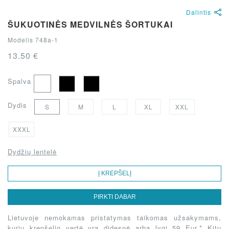
Dalintis
ŠUKUOTINĖS MEDVILNĖS ŠORTUKAI
Modelis 748a-1
13.50 €
Spalva
Dydis
S
M
L
XL
XXL
XXXL
Dydžių lentelė
Į KREPŠELĮ
PIRKTI DABAR
Lietuvoje nemokamas pristatymas taikomas užsakymams,
kurių krepšelio vertė yra didesnė arba lygi 59 Eur.* Kitu