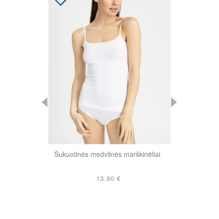
marškinėliai
Šukuotinės medvilnės marškinėliai
Šukuotinės me
13.90 €