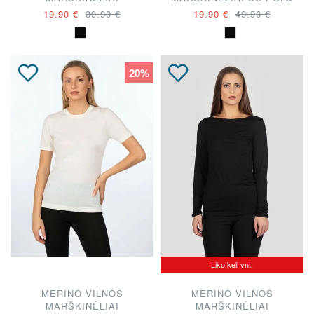
APYKAKLE
19.90 €
39.90 €
19.90 €
49.90 €
20%
Liko keli vnt.
MERINO VILNOS
MERINO VILNOS
MARŠKINĖLIAI
MARŠKINĖLIAI