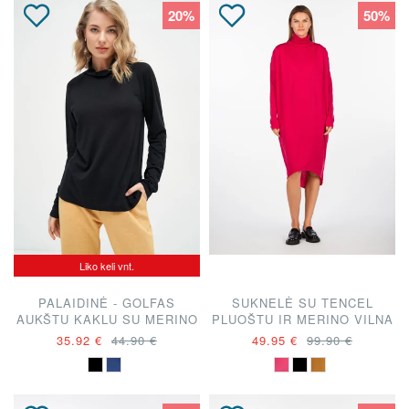
20%
50%
Liko keli vnt.
PALAIDINĖ - GOLFAS
SUKNELĖ SU TENCEL
AUKŠTU KAKLU SU MERINO
PLUOŠTU IR MERINO VILNA
VILNA
35.92 €
44.90 €
49.95 €
99.90 €