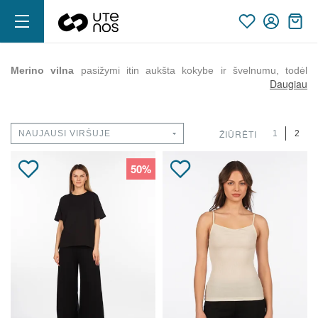
Merino vilna
pasižymi itin aukšta kokybe ir švelnumu, todėl
Daugiau
puikiai tinka jautriai odai. Taip pat ji pralaidi orui, yra antibakterinė
ir yra 7 kartus plonesnė už kitas vilnos rūšis. Šios medžiagos
drabužiai dažniausiai naudojami visais metų sezonais.
ŽIŪRĖTI
1
2
50%