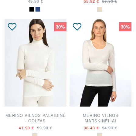
49.90 €
55.92 €
69.90 €
30%
30%
MERINO VILNOS PALAIDINĖ
MERINO VILNOS
- GOLFAS
MARŠKINĖLIAI
41.93 €
59.90 €
38.43 €
54.90 €