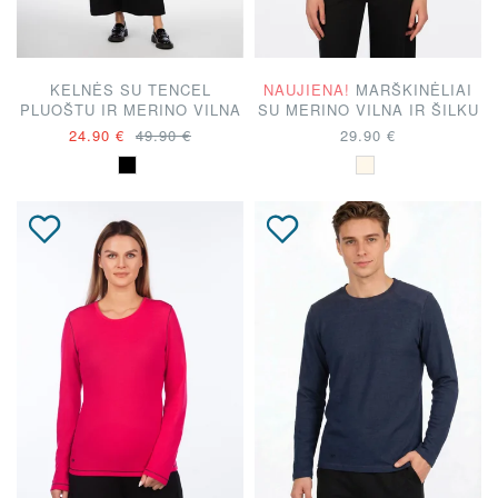
KELNĖS SU TENCEL
NAUJIENA!
MARŠKINĖLIAI
PLUOŠTU IR MERINO VILNA
SU MERINO VILNA IR ŠILKU
24.90 €
49.90 €
29.90 €