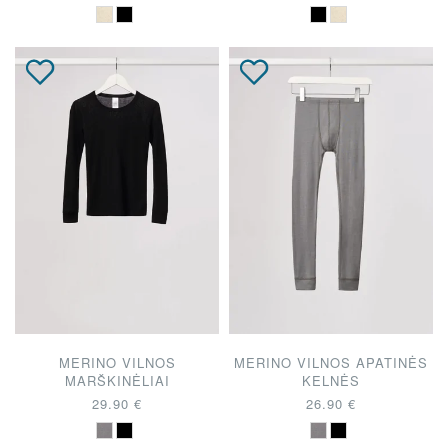
MERINO VILNOS
MERINO VILNOS APATINĖS
MARŠKINĖLIAI
KELNĖS
29.90 €
26.90 €