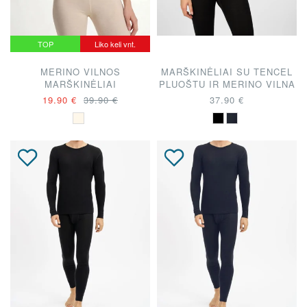
TOP
Liko keli vnt.
MERINO VILNOS
MARŠKINĖLIAI SU TENCEL
MARŠKINĖLIAI
PLUOŠTU IR MERINO VILNA
19.90 €
39.90 €
37.90 €