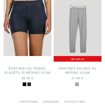
Liko keli vnt.
ŠORTUKAI SU TENCEL
APATINĖS KELNĖS SU
PLUOŠTU IR MERINO VILNA
MERINO VILNA
26.90 €
27.90 €
PRISTATYMAS
GRĄŽINIMAS
ATSISKAITYMAS