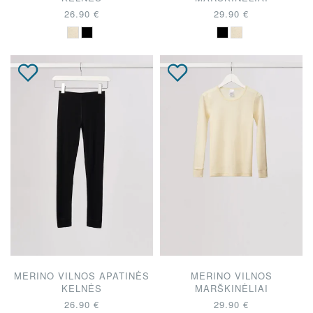
26.90 €
29.90 €
MERINO VILNOS APATINĖS
MERINO VILNOS
KELNĖS
MARŠKINĖLIAI
26.90 €
29.90 €