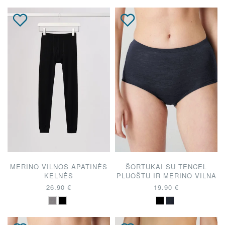
MERINO VILNOS APATINĖS
ŠORTUKAI SU TENCEL
KELNĖS
PLUOŠTU IR MERINO VILNA
26.90 €
19.90 €