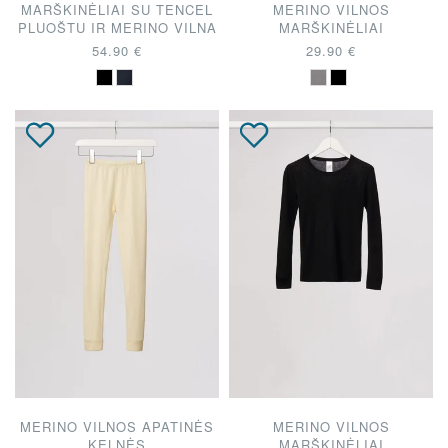
MARŠKINĖLIAI SU TENCEL
MERINO VILNOS
PLUOŠTU IR MERINO VILNA
MARŠKINĖLIAI
54.90 €
29.90 €
MERINO VILNOS APATINĖS
MERINO VILNOS
KELNĖS
MARŠKINĖLIAI