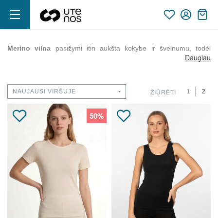
Merino vilna
pasižymi itin aukšta kokybe ir švelnumu, todėl
Daugiau
puikiai tinka jautriai odai. Taip pat ji pralaidi orui, yra antibakterinė
ir yra 7 kartus plonesnė už kitas vilnos rūšis. Šios medžiagos
drabužiai dažniausiai naudojami visais metų sezonais.
ŽIŪRĖTI
1
2
50%