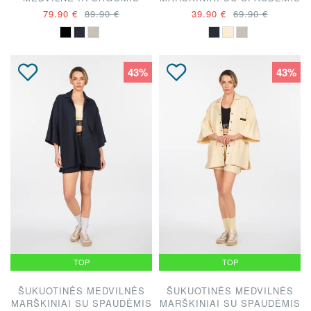
"DIANA VAPSVE"
"DIANA VAPSVĖ"
79.90 €
89.90 €
39.90 €
69.90 €
43%
43%
TOP
TOP
ŠUKUOTINĖS MEDVILNĖS
ŠUKUOTINĖS MEDVILNĖS
MARŠKINIAI SU SPAUDĖMIS
MARŠKINIAI SU SPAUDĖMIS