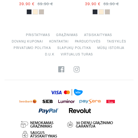
"DIANA VAPSVĖ"
"DIANA VAPSVĖ"
39.90 €
69.90 €
39.90 €
69.90 €
PRISTATYMAS
GRĄŽINIMAS
ATSISKAITYMAS
DOVANŲ KUPONAI
KONTAKTAI
PARDUOTUVĖS
TAISYKLĖS
PRIVATUMO POLITIKA
SLAPUKŲ POLITIKA
MŪSŲ ISTORIJA
D.U.K
VIRTUALUS TURAS