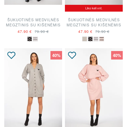
Liko keli vnt.
ŠUKUOTINĖS MEDVILNĖS
ŠUKUOTINĖS MEDVILNĖS
MEGZTINIS SU KIŠENĖMIS
MEGZTINIS SU KIŠENĖMIS
"A. KUZMICKAITĖ"
"A. KUZMICKAITĖ"
47.90 €
79.90 €
47.90 €
79.90 €
40%
40%