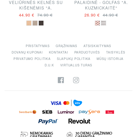
VELIŪRINĖS KELNĖS SU
PALAIDINĖ - GOLFAS "A.
KIŠENĖMIS "A.
KUZMICKAITĖ"
KUZMICKAITĖ"
44.90 €
74.90 €
26.90 €
44.90 €
PRISTATYMAS
GRĄŽINIMAS
ATSISKAITYMAS
DOVANŲ KUPONAI
KONTAKTAI
PARDUOTUVĖS
TAISYKLĖS
PRIVATUMO POLITIKA
SLAPUKŲ POLITIKA
MŪSŲ ISTORIJA
D.U.K
VIRTUALUS TURAS