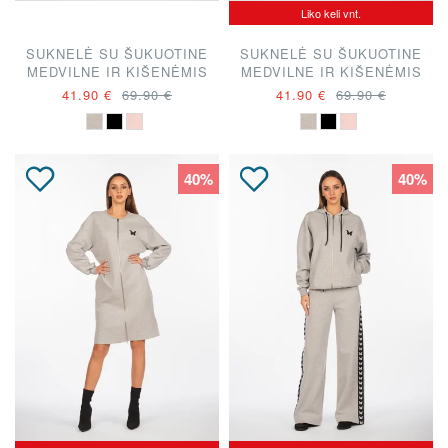
Liko keli vnt.
SUKNELĖ SU ŠUKUOTINE
SUKNELĖ SU ŠUKUOTINE
MEDVILNE IR KIŠENĖMIS
MEDVILNE IR KIŠENĖMIS
"A. KUZMICKAITĖ"
"A. KUZMICKAITĖ"
41.90 €
69.90 €
41.90 €
69.90 €
40%
40%