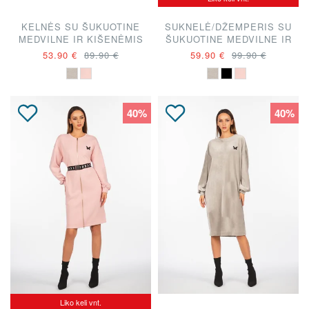
KELNĖS SU ŠUKUOTINE
SUKNELĖ/DŽEMPERIS SU
MEDVILNE IR KIŠENĖMIS
ŠUKUOTINE MEDVILNE IR
"A. KUZMICKAITĖ"
KIŠENĖMIS "A.
53.90 €
89.90 €
59.90 €
99.90 €
KUZMICKAITĖ"
40%
40%
Liko keli vnt.