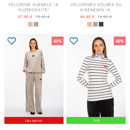
VELIŪRINĖ SUKNELĖ "A.
VELIŪRINĖS KELNĖS SU
KUZMICKAITĖ"
KIŠENĖMIS "A.
KUZMICKAITĖ"
47.90 €
79.90 €
44.90 €
74.90 €
40%
40%
Liko keli vnt.
TOP