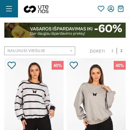
ŽIŪRĖTI
1
2
40%
40%