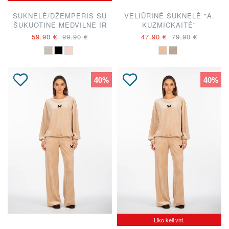
SUKNELĖ/DŽEMPERIS SU
VELIŪRINĖ SUKNELĖ "A.
ŠUKUOTINE MEDVILNE IR
KUZMICKAITĖ"
KIŠENĖMIS "A.
59.90 €
99.90 €
47.90 €
79.90 €
KUZMICKAITĖ"
40%
40%
Liko keli vnt.