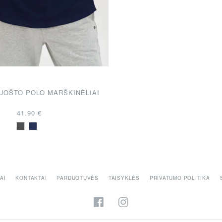
NKIMAI!
UOŠTO POLO MARŠKINĖLIAI
41.90 €
AI
KONTAKTAI
PARDUOTUVĖS
TAISYKLĖS
PRIVATUMO POLITIKA