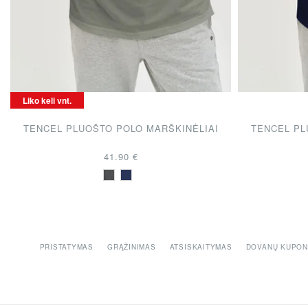
JŪSŲ TOP PASIRI
Liko keli vnt.
TENCEL PLUOŠTO POLO MARŠKINĖLIAI
TENCEL PL
41.90 €
PRISTATYMAS
GRĄŽINIMAS
ATSISKAITYMAS
DOVANŲ KUPON