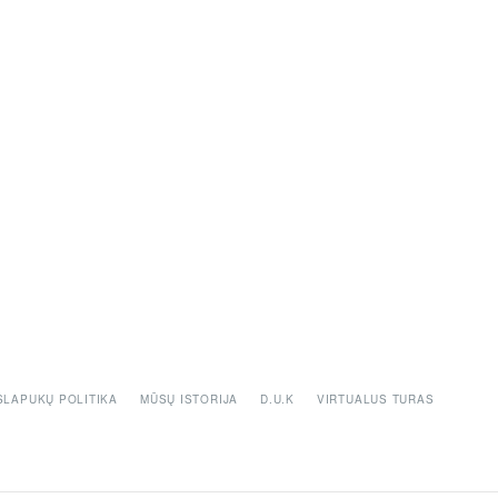
DOVANŲ KUPONAS
SLAPUKŲ POLITIKA
MŪSŲ ISTORIJA
D.U.K
VIRTUALUS TURAS