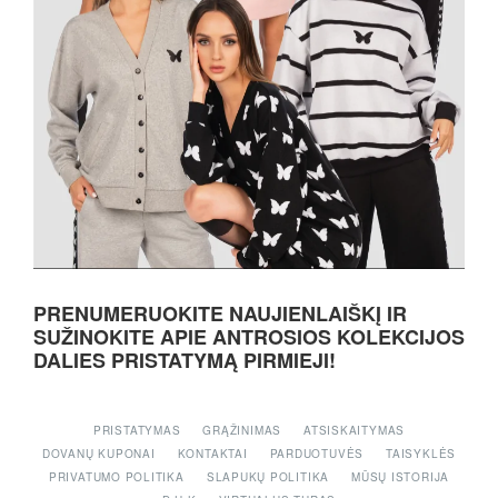
PRENUMERUOKITE NAUJIENLAIŠKĮ IR
SUŽINOKITE APIE ANTROSIOS KOLEKCIJOS
DALIES PRISTATYMĄ PIRMIEJI!
PRISTATYMAS
GRĄŽINIMAS
ATSISKAITYMAS
DOVANŲ KUPONAI
KONTAKTAI
PARDUOTUVĖS
TAISYKLĖS
PRIVATUMO POLITIKA
SLAPUKŲ POLITIKA
MŪSŲ ISTORIJA