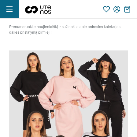
prenumeruokite naujienlaiškį ir sužinokite apie antrosios kolekcijos
dalies pristatymą pirmieji!