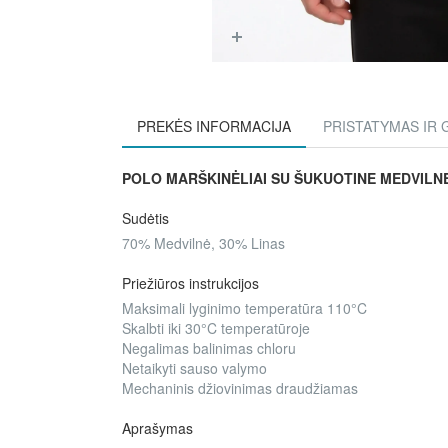
PREKĖS INFORMACIJA
PRISTATYMAS IR 
POLO MARŠKINĖLIAI SU ŠUKUOTINE MEDVILNE
Sudėtis
70% Medvilnė, 30% Linas
Priežiūros instrukcijos
Maksimali lyginimo temperatūra 110°C
Skalbti iki 30°C temperatūroje
Negalimas balinimas chloru
Netaikyti sauso valymo
Mechaninis džiovinimas draudžiamas
Aprašymas