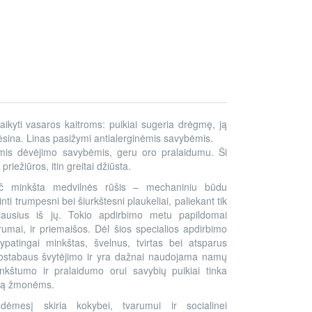
ikyti vasaros kaitroms: puikiai sugeria drėgmę, ją
 vėsina. Linas pasižymi antialerginėmis savybėmis.
mis dėvėjimo savybėmis, geru oro pralaidumu. Ši
riežiūros, itin greitai džiūsta.
 minkšta medvilnės rūšis – mechaniniu būdu
nti trumpesni bei šiurkštesni plaukeliai, paliekant tik
lygiausius iš jų. Tokio apdirbimo metu papildomai
rumai, ir priemaišos. Dėl šios specialios apdirbimo
ypatingai minkštas, švelnus, tvirtas bei atsparus
nuostabaus švytėjimo ir yra dažnai naudojama namų
nkštumo ir pralaidumo orui savybių puikiai tinka
odą žmonėms.
į dėmesį skiria kokybei, tvarumui ir socialinei