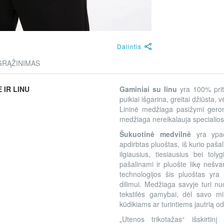
Dalintis
GRĄŽINIMAS
 IR LINU
Gaminiai su linu
yra 100% prita
puikiai išgarina, greitai džiūsta,
Lininė medžiaga pasižymi gero
medžiaga nereikalauja specialios p
Šukuotinė medvilnė
yra ypač
apdirbtas pluoštas, iš kurio pašali
ilgiausius, tiesiausius bei to
pašalinami ir pluošte likę nešva
technologijos šis pluoštas yra 
dilimui. Medžiaga savyje turi 
tekstilės gamybai, dėl savo mi
kūdikiams ar turintiems jautrią 
„Utenos trikotažas“ išskirtin