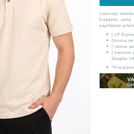
NKIMAI!
Lietuvoje nemok
krepšelio vertė
papildomai prisk
Į LP Expres
Omniva ter
Į namus per
Į Lietuvos 
Daugiau in
*Pristatymo