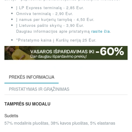
Į LP Express terminalą - 2,85 Eur.
Omniva terminalą - 2,90 Eur.
Į namus per kurjerių tarnybą - 4,50 Eur.
Į Lietuvos pašto skyrių - 3,90 Eur.
Daugiau informacijos apie pristatymą
rasite čia
.
*Pristatymo kaina į Kuršių neriją 25 Eur.
PREKĖS INFORMACIJA
PRISTATYMAS IR GRĄŽINIMAS
TAMPRĖS SU MODALU
Sudėtis
57% modalinis pluoštas, 38% kavos pluoštas, 5% elastanas