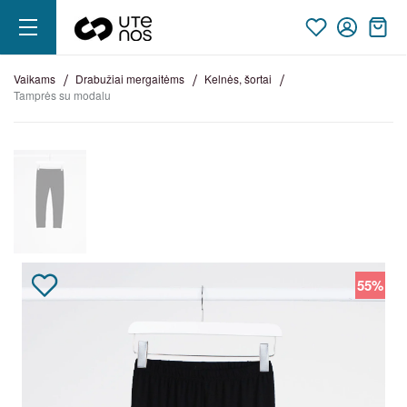
vaikams
drabužiai mergaitėms
kelnės, šortai
tamprės su modalu
55%