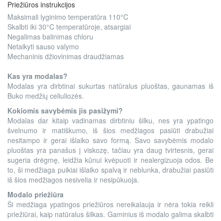
Priežiūros instrukcijos
Maksimali lyginimo temperatūra 110°C
Skalbti iki 30°C temperatūroje, atsargiai
Negalimas balinimas chloru
Netaikyti sauso valymo
Mechaninis džiovinimas draudžiamas
Kas yra modalas?
Modalas yra dirbtinai sukurtas natūralus pluoštas, gaunamas iš
Buko medžių celiuliozės.
Kokiomis savybėmis jis pasižymi?
Modalas dar kitaip vadinamas dirbtiniu šilku, nes yra ypatingo
švelnumo ir matiškumo, iš šios medžiagos pasiūti drabužiai
nesitampo ir gerai išlaiko savo formą. Savo savybėmis modalo
pluoštas yra panašus į viskozę, tačiau yra daug tvirtesnis, gerai
sugeria drėgmę, leidžia kūnui kvėpuoti ir nealergizuoja odos. Be
to, ši medžiaga puikiai išlaiko spalvą ir neblunka, drabužiai pasiūti
iš šios medžiagos nesivelia ir nesipūkuoja.
Modalo priežiūra
Ši medžiaga ypatingos priežiūros nereikalauja ir nėra tokia reikli
priežiūrai, kaip natūralus šilkas. Gaminius iš modalo galima skalbti