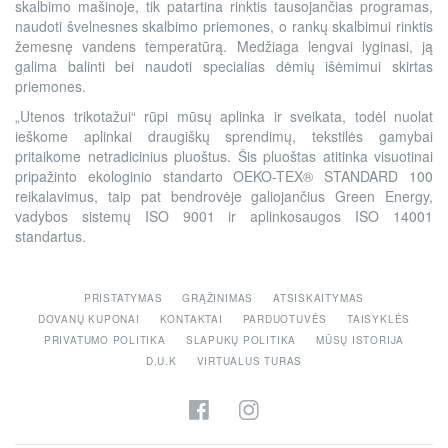
skalbimo mašinoje, tik patartina rinktis tausojančias programas,
naudoti švelnesnes skalbimo priemones, o rankų skalbimui rinktis
žemesnę vandens temperatūrą. Medžiaga lengvai lyginasi, ją
galima balinti bei naudoti specialias dėmių išėmimui skirtas
priemones.
„Utenos trikotažui“ rūpi mūsų aplinka ir sveikata, todėl nuolat
ieškome aplinkai draugiškų sprendimų, tekstilės gamybai
pritaikome netradicinius pluoštus. Šis pluoštas atitinka visuotinai
pripažinto ekologinio standarto OEKO-TEX® STANDARD 100
reikalavimus, taip pat bendrovėje galiojančius Green Energy,
vadybos sistemų ISO 9001 ir aplinkosaugos ISO 14001
standartus.
PRISTATYMAS
GRĄŽINIMAS
ATSISKAITYMAS
DOVANŲ KUPONAI
KONTAKTAI
PARDUOTUVĖS
TAISYKLĖS
PRIVATUMO POLITIKA
SLAPUKŲ POLITIKA
MŪSŲ ISTORIJA
D.U.K
VIRTUALUS TURAS