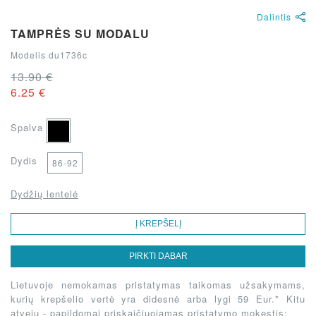
Dalintis
TAMPRĖS SU MODALU
Modelis du1736c
13.90 €
6.25 €
Spalva
Dydis
86-92
Dydžių lentelė
Į KREPŠELĮ
PIRKTI DABAR
Lietuvoje nemokamas pristatymas taikomas užsakymams,
kurių krepšelio vertė yra didesnė arba lygi 59 Eur.* Kitu
atveju - papildomai priskaičiuojamas pristatymo mokestis: