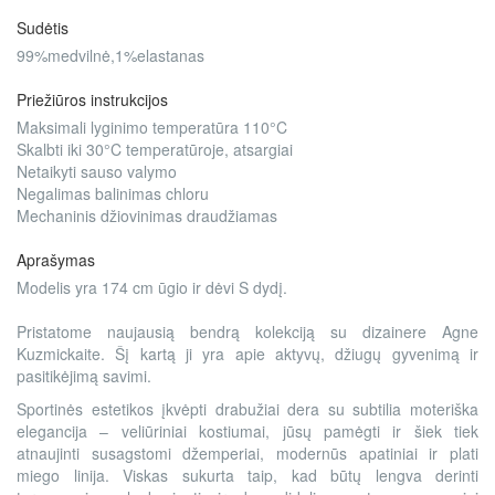
Sudėtis
99%medvilnė,1%elastanas
Priežiūros instrukcijos
Maksimali lyginimo temperatūra 110°C
Skalbti iki 30°C temperatūroje, atsargiai
Netaikyti sauso valymo
Negalimas balinimas chloru
Mechaninis džiovinimas draudžiamas
Aprašymas
Modelis yra 174 cm ūgio ir dėvi S dydį.
Pristatome naujausią bendrą kolekciją su dizainere Agne
Kuzmickaite. Šį kartą ji yra apie aktyvų, džiugų gyvenimą ir
pasitikėjimą savimi.
Sportinės estetikos įkvėpti drabužiai dera su subtilia moteriška
elegancija – veliūriniai kostiumai, jūsų pamėgti ir šiek tiek
atnaujinti susagstomi džemperiai, modernūs apatiniai ir plati
miego linija. Viskas sukurta taip, kad būtų lengva derinti