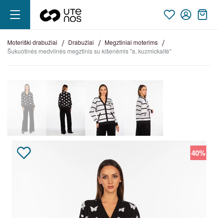
moteriški drabužiai
drabužiai
megztiniai moterims
šukuotinės medvilnės megztinis su kišenėmis "a. kuzmickaitė"
40%