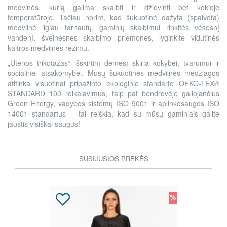
medvinės, kurią galima skalbti ir džiovinti bet kokioje
temperatūroje. Tačiau norint, kad šukuotinė dažyta (spalvota)
medvilnė ilgiau tarnautų, gaminių skalbimui rinkitės vėsesnį
vandenį, švelnesnes skalbimo priemones, lyginkite vidutinės
kaitros medvilnės režimu.
„Utenos trikotažas“ išskirtinį dėmesį skiria kokybei, tvarumui ir
socialinei atsakomybei. Mūsų šukuotinės medvilnės medžiagos
atitinka visuotinai pripažinto ekologinio standarto OEKO-TEX®
STANDARD 100 reikalavimus, taip pat bendrovėje galiojančius
Green Energy, vadybos sistemų ISO 9001 ir aplinkosaugos ISO
14001 standartus – tai reiškia, kad su mūsų gaminiais galite
jaustis visiškai saugūs!
SUSIJUSIOS PREKĖS
%
%