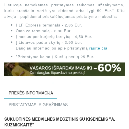
Lietuvoje nemokamas pristatymas taikomas užsakymams,
kurių krepšelio vertė yra didesnė arba lygi 59 Eur.* Kitu
atveju - papildomai priskaičiuojamas pristatymo mokestis:
Į LP Express terminalą - 2,85 Eur.
Omniva terminalą - 2,90 Eur.
Į namus per kurjerių tarnybą - 4,50 Eur.
Į Lietuvos pašto skyrių - 3,90 Eur.
Daugiau informacijos apie pristatymą
rasite čia
.
*Pristatymo kaina į Kuršių neriją 25 Eur.
PREKĖS INFORMACIJA
PRISTATYMAS IR GRĄŽINIMAS
ŠUKUOTINĖS MEDVILNĖS MEGZTINIS SU KIŠENĖMIS "A.
KUZMICKAITĖ"