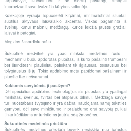
tarpusavyje, sluoksniuoti ir be didelių pastangų smagiai
improvizuoti savo įvaizdžio kūrybos kelionėje.
Kolekcijoje vyrauja išpuoselėti kirpimai, minimalistiniai siluetai,
subtilūs aktyvaus laisvalaikio akcentai. Viskas pagaminta iš
švelnių, kūnui malonių medžiagų, kurios leidžia jaustis gražiai,
laisvai ir patogiai.
Megztas žakardiniu raštu.
Šukuotinė medvilnė yra ypač minkšta medvilnės rūšis –
mechaniniu būdu apdorotas pluoštas, iš kurio pašalinti trumpesni
bei šiurkštesni plaušeliai, paliekant tik ilgiausius, tiesiausius bei
tolygiausius iš jų. Tokio apdirbimo metu papildomai pašalinami ir
pluošte likę nešvarumai.
Kokiomis savybėmis ji pasižymi?
Dėl specialios apdirbimo technologijos šis pluoštas yra ypatingai
minkštas, švelnus, tvirtas bei atsparus dilimui. Medžiaga savyje
turi nuostabaus švytėjimo ir yra dažnai naudojama namų tekstilės
gamybai, dėl savo minkštumo ir pralaidumo orui savybių puikiai
tinka kūdikiams ar turintiems jautrią odą žmonėms.
Šukuotinės medvilnės priežiūra
Šukuotinės medvilnės priežiūra beveik nesiskiria nuo įprastos