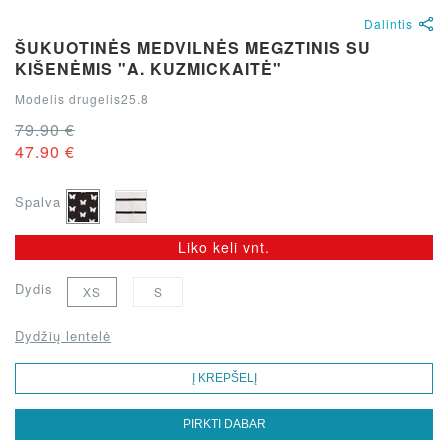
Dalintis
ŠUKUOTINĖS MEDVILNĖS MEGZTINIS SU
KIŠENĖMIS "A. KUZMICKAITĖ"
Modelis drugelis25.8
79.90 €
47.90 €
Spalva
Liko keli vnt.
Dydis
XS
S
Dydžių lentelė
Į KREPŠELĮ
PIRKTI DABAR