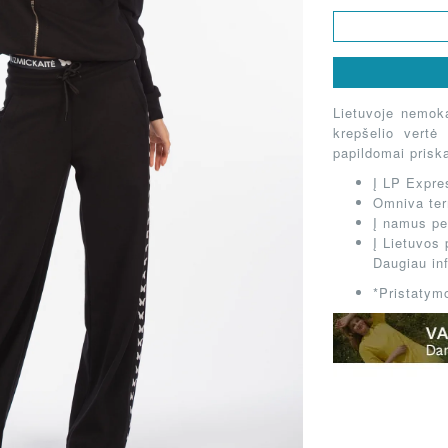
NKIMAI!
Lietuvoje nemok
krepšelio vertė
papildomai prisk
Į LP Expres
Omniva ter
Į namus per
Į Lietuvos 
Daugiau in
*Pristatymo