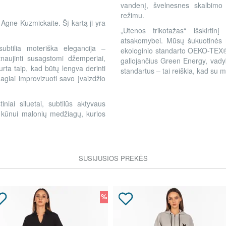
vandenį, švelnesnes skalbimo p
režimu.
Agne Kuzmickaite. Šį kartą ji yra
„Utenos trikotažas“ išskirtin
atsakomybei. Mūsų šukuotinės m
subtilia moteriška elegancija –
ekologinio standarto OEKO-TEX®
atnaujinti susagstomi džemperiai,
galiojančius Green Energy, vad
urta taip, kad būtų lengva derinti
standartus – tai reiškia, kad su m
agiai improvizuoti savo įvaizdžio
tiniai siluetai, subtilūs aktyvaus
ų, kūnui malonių medžiagų, kurios
SUSIJUSIOS PREKĖS
%