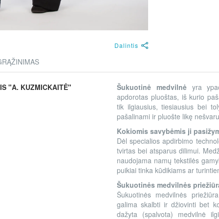
Dalintis
GRĄŽINIMAS
S "A. KUZMICKAITĖ"
Šukuotinė medvilnė
yra ypač
apdorotas pluoštas, iš kurio paša
tik ilgiausius, tiesiausius bei 
pašalinami ir pluošte likę nešvar
Kokiomis savybėmis ji pasižy
Dėl specialios apdirbimo technol
tvirtas bei atsparus dilimui. Med
naudojama namų tekstilės gamyb
puikiai tinka kūdikiams ar turint
Šukuotinės medvilnės priežiūr
Šukuotinės medvilnės priežiūra
galima skalbti ir džiovinti bet 
dažyta (spalvota) medvilnė ilg