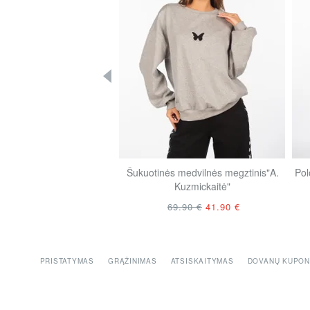
Šukuotinės medvilnės megztinis"A.
Pol
Kuzmickaitė"
69.90 €
41.90 €
PRISTATYMAS
GRĄŽINIMAS
ATSISKAITYMAS
DOVANŲ KUPON