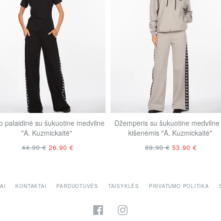
o palaidinė su šukuotine medvilne
Džemperis su šukuotine medvilne 
"A. Kuzmickaitė"
kišenėmis "A. Kuzmickaitė"
44.90 €
26.90 €
89.90 €
53.90 €
AI
KONTAKTAI
PARDUOTUVĖS
TAISYKLĖS
PRIVATUMO POLITIKA