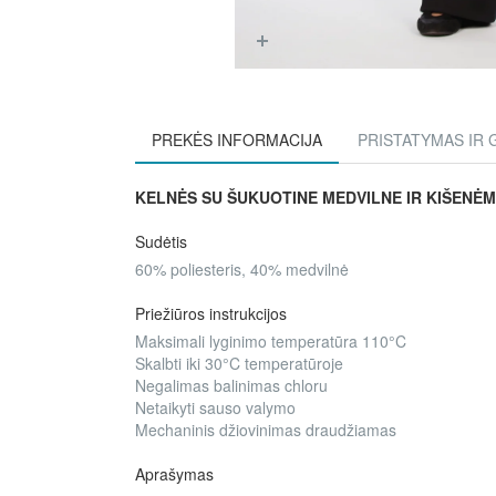
PREKĖS INFORMACIJA
PRISTATYMAS IR 
KELNĖS SU ŠUKUOTINE MEDVILNE IR KIŠENĖMI
Sudėtis
60% poliesteris, 40% medvilnė
Priežiūros instrukcijos
Maksimali lyginimo temperatūra 110°C
Skalbti iki 30°C temperatūroje
Negalimas balinimas chloru
Netaikyti sauso valymo
Mechaninis džiovinimas draudžiamas
Aprašymas