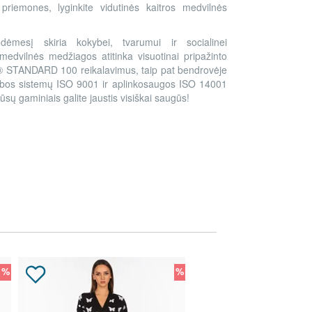
riemones, lyginkite vidutinės kaitros medvilnės
į dėmesį skiria kokybei, tvarumui ir socialinei
edvilnės medžiagos atitinka visuotinai pripažinto
 STANDARD 100 reikalavimus, taip pat bendrovėje
ybos sistemų ISO 9001 ir aplinkosaugos ISO 14001
ūsų gaminiais galite jaustis visiškai saugūs!
%
%