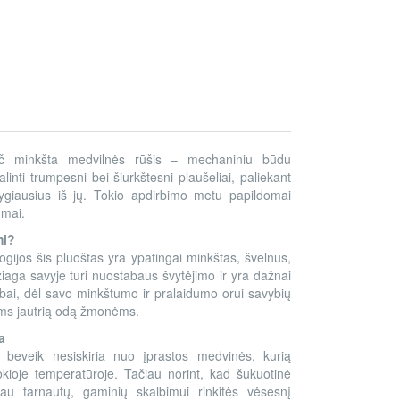
 minkšta medvilnės rūšis – mechaniniu būdu
linti trumpesni bei šiurkštesni plaušeliai, paliekant
tolygiausius iš jų. Tokio apdirbimo metu papildomai
umai.
mi?
ogijos šis pluoštas yra ypatingai minkštas, švelnus,
žiaga savyje turi nuostabaus švytėjimo ir yra dažnai
ai, dėl savo minkštumo ir pralaidumo orui savybių
iems jautrią odą žmonėms.
a
 beveik nesiskiria nuo įprastos medvinės, kurią
kokioje temperatūroje. Tačiau norint, kad šukuotinė
iau tarnautų, gaminių skalbimui rinkitės vėsesnį