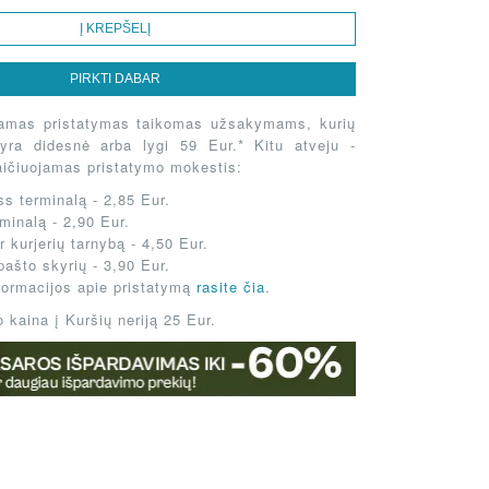
DOVANŲ KUPONAS
Į KREPŠELĮ
PIRKTI DABAR
amas pristatymas taikomas užsakymams, kurių
 yra didesnė arba lygi 59 Eur.* Kitu atveju -
aičiuojamas pristatymo mokestis:
s terminalą - 2,85 Eur.
minalą - 2,90 Eur.
 kurjerių tarnybą - 4,50 Eur.
pašto skyrių - 3,90 Eur.
formacijos apie pristatymą
rasite čia
.
 kaina į Kuršių neriją 25 Eur.