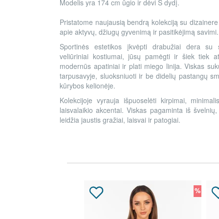
Modelis yra 174 cm ūgio ir dėvi S dydį.
Pristatome naujausią bendrą kolekciją su dizainere 
apie aktyvų, džiugų gyvenimą ir pasitikėjimą savimi.
Sportinės estetikos įkvėpti drabužiai dera su 
veliūriniai kostiumai, jūsų pamėgti ir šiek tiek 
modernūs apatiniai ir plati miego linija. Viskas suk
tarpusavyje, sluoksniuoti ir be didelių pastangų sm
kūrybos kelionėje.
Kolekcijoje vyrauja išpuoselėti kirpimai, minimalis
laisvalaikio akcentai. Viskas pagaminta iš švelni
leidžia jaustis gražiai, laisvai ir patogiai.
%