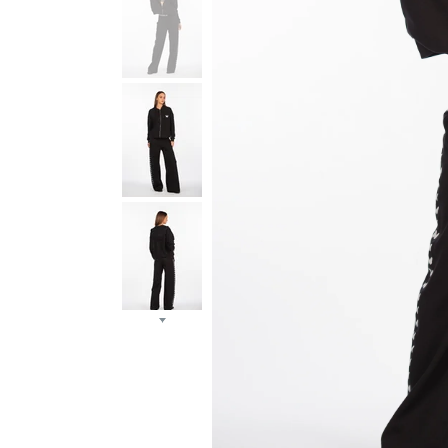
JŪSŲ TOP PASIRI